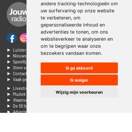
andere tracking-technologieën om
uw surfervaring op onze website
te verbeteren, om
gepersonaliseerde inhoud en
advertenties te tonen, om ons
websiteverkeer te analyseren en
om te begrijpen waar onze
► Luisteren naar Jouwradio
bezoekers vandaan komen.
► Nieuws
► Speellijst
► Stem voor de Dag top 3
Ik ga akkoord
► Contacteer ons
► Vaak gestelde vragen
Ik weiger
► Livestream informatie
Wijzig mijn voorkeuren
► Muziek opzoeken
► Vlaamse 100 Aller tijden
► De 50 beste van...
► Adverteren op Jouwradio
► Cookie voorkeuren wijzigen
► Privacyinformatie