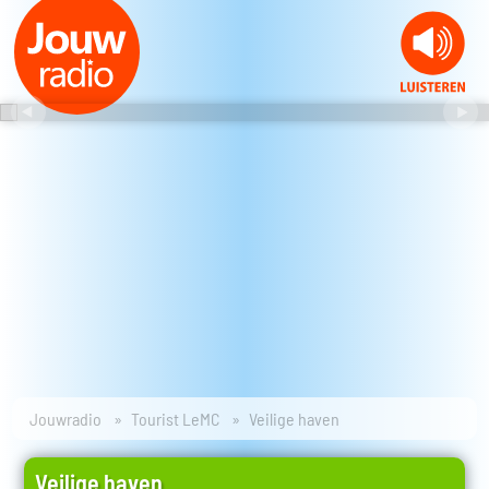
Jouwradio
Tourist LeMC
Veilige haven
Veilige haven