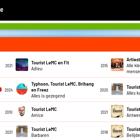
Artiest
Tourist LeMC en Fit
Alle kl
2021
2015
Adieu
mensel
Typhoon, Tourist LeMC, Brihang
Touris
en Freez
2024
2020
Alles 
Alles is gezegend
Tourist LeMC
Touris
2010
2021
Amice
Antwer
Tourist LeMC
Touris
2021
2018
Barbaren
Belijde