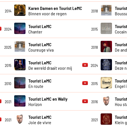
Karen Damen en Tourist LeMC
Touris
2014
2018
Binnen voor de regen
Bouss
Tourist LeMC
Touris
2024
2015
Chanter
Cocain
Tourist LeMC
Touris
2025
2018
Coureuge viva
De and
Tourist LeMC
Touris
2015
2024
De wereld draait voor mij
Deze n
Tourist LeMC
Touris
2010
2015
En route
Engel 
Tourist LeMC en Wally
Touris
2021
2016
Horizon
Hou st
Tourist LeMC
Touris
2021
2021
Joie de vivre
Klein 