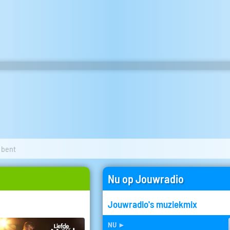
e bent
Nu op Jouwradio
Jouwradio's muziekmix
nu
►