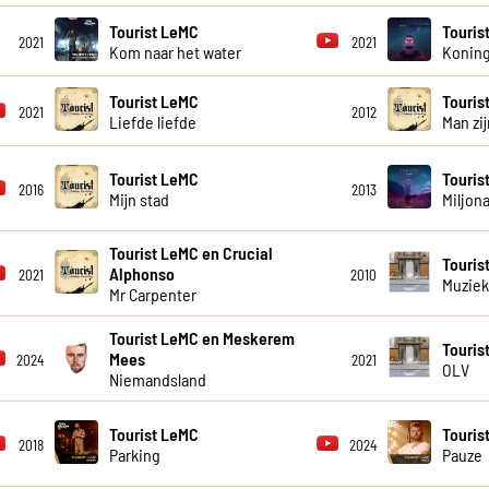
Tourist LeMC
Touris
2021
2021
Kom naar het water
Koning
Tourist LeMC
Touris
2021
2012
Liefde liefde
Man zij
Tourist LeMC
Touris
2016
2013
Mijn stad
Miljona
Tourist LeMC en Crucial
Touris
Alphonso
2021
2010
Muziek
Mr Carpenter
Tourist LeMC en Meskerem
Touris
Mees
2024
2021
OLV
Niemandsland
Tourist LeMC
Touris
2018
2024
Parking
Pauze