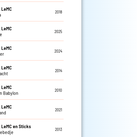
t LeMC
2018
a
t LeMC
2025
e
t LeMC
2024
er
t LeMC
2014
acht
t LeMC
2010
in Babylon
t LeMC
2021
and
t LeMC en Sticks
2013
gebedje