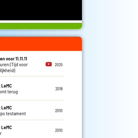
en voor 11.11.11
euren (Tijd voor
2025
ijkheid)
t LeMC
2018
komt terug
t LeMC
2010
ps testament
t LeMC
2010
r