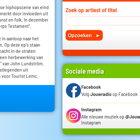
anse hiphopscene van eind
Zoek op artiest of titel
merkt door invloeden uit
unst en folk. In december
erps Testament".
t in aanloop naar het
m. Op deze ep's staan
nacht in de straten
 een herbewerking van
s" van John Lundström.
stlegenden uit
Sociale media
 voor Tourist Lemc.
Facebook
Volg
Jouwradio
op Facebook
Instagram
Alle nieuwe muziek op
@Jouw
Instagram