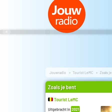
Jouwradio
Tourist LeMC
Zoals j
Zoals je bent
Tourist LeMC
Uitgebracht in
2021