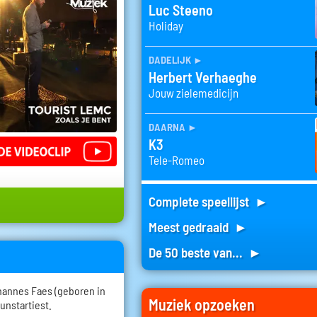
Luc Steeno
Holiday
dadelijk
►
Herbert Verhaeghe
Jouw zielemedicijn
daarna
►
K3
Tele-Romeo
Complete speellijst ►
Meest gedraaid ►
De 50 beste van... ►
hannes Faes (geboren in
Muziek opzoeken
kunstartiest.