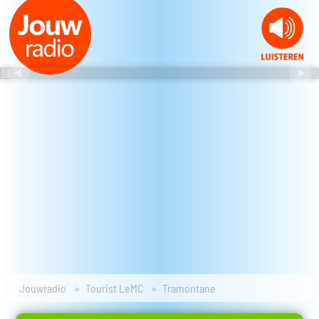
Jouwradio
Tourist LeMC
Tramontane