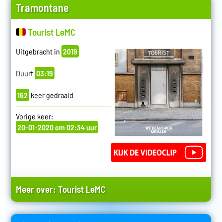
Tramontane
Tourist LeMC
Uitgebracht in
2019
Duurt
03:19
162
keer gedraaid
Vorige keer:
20-01-2020 om 02:34 uur
Meer over:
Tourist LeMC