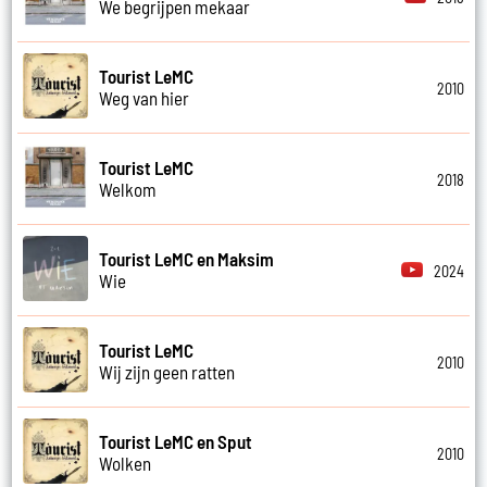
We begrijpen mekaar
Tourist LeMC
2010
Weg van hier
Tourist LeMC
2018
Welkom
Tourist LeMC en Maksim
2024
Wie
Tourist LeMC
2010
Wij zijn geen ratten
Tourist LeMC en Sput
2010
Wolken