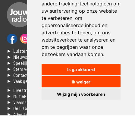
andere tracking-technologieën om
uw surfervaring op onze website
te verbeteren, om
gepersonaliseerde inhoud en
advertenties te tonen, om ons
websiteverkeer te analyseren en
om te begrijpen waar onze
► Luisteren naar Jouwradio
bezoekers vandaan komen.
► Nieuws
► Speellijst
► Stem voor de Dag top 3
Ik ga akkoord
► Contacteer ons
► Vaak gestelde vragen
Ik weiger
► Livestream informatie
Wijzig mijn voorkeuren
► Muziek opzoeken
► Vlaamse 100 Aller tijden
► De 50 beste van...
► Adverteren op Jouwradio
► Cookie voorkeuren wijzigen
► Privacyinformatie