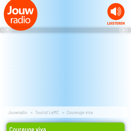
Jouwradio
Tourist LeMC
Coureuge viva
Coureuge viva