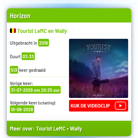
Horizon
Tourist LeMC en Wally
Uitgebracht in
2016
Duurt
03:33
513
keer gedraaid
Vorige keer:
31-07-2026 om 20:25 uur
Volgende keer
:
(schatting)
10-08-2026
Meer over:
Tourist LeMC
•
Wally