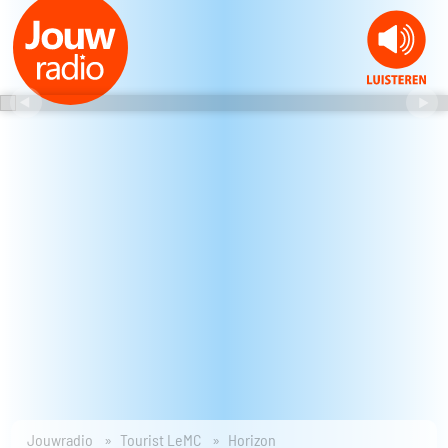
Jouwradio
Tourist LeMC
Horizon