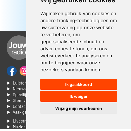
Wij maken gebruik van cookies en
andere tracking-technologieën om
uw surfervaring op onze website
te verbeteren, om
gepersonaliseerde inhoud en
advertenties te tonen, om ons
websiteverkeer te analyseren en
om te begrijpen waar onze
bezoekers vandaan komen.
► Luisteren naar Jouwradio
Ik ga akkoord
► Nieuws
► Speellijst
Ik weiger
► Stem voor de Dag top 3
► Contacteer ons
Wijzig mijn voorkeuren
► Vaak gestelde vragen
► Livestream informatie
► Muziek opzoeken