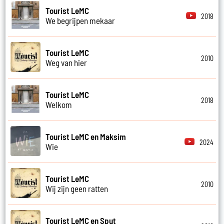
Tourist LeMC
2018
We begrijpen mekaar
Tourist LeMC
2010
Weg van hier
Tourist LeMC
2018
Welkom
Tourist LeMC en Maksim
2024
Wie
Tourist LeMC
2010
Wij zijn geen ratten
Tourist LeMC en Sput