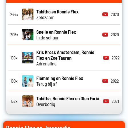
Tabitha en Ronnie Flex
244x
2020
Zeldzaam
Snelle en Ronnie Flex
206x
2020
In de schuur
Kris Kross Amsterdam, Ronnie
Flex en Zoe Tauran
199x
2022
Adrenaline
Flemming en Ronnie Flex
180x
2022
Terug bij af
Tabitha, Ronnie Flex en Glen Faria
152x
2021
Overbodig
Ronnie Flex op Jouwradio