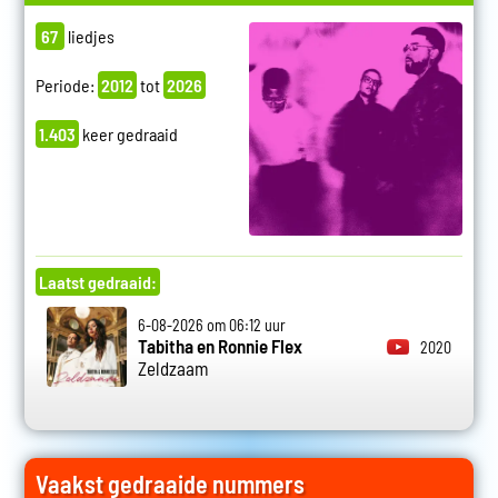
67
liedjes
Periode:
2012
tot
2026
1.403
keer gedraaid
Laatst gedraaid:
6-08-2026 om 06:12 uur
Tabitha en Ronnie Flex
2020
Zeldzaam
Vaakst gedraaide nummers