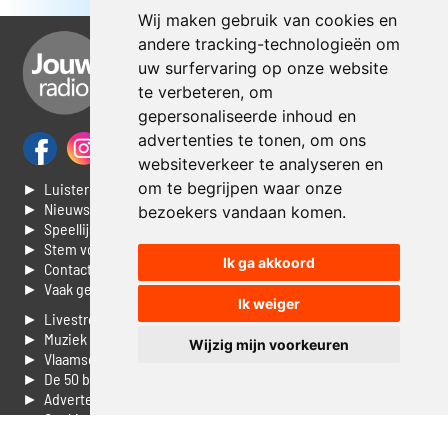
Wij maken gebruik van cookies en
andere tracking-technologieën om
uw surfervaring op onze website
te verbeteren, om
gepersonaliseerde inhoud en
advertenties te tonen, om ons
websiteverkeer te analyseren en
om te begrijpen waar onze
► Luisteren naar Jouwradio
► Nieuws
bezoekers vandaan komen.
► Speellijst
► Stem voor de Dag top 3
Ik ga akkoord
► Contacteer ons
► Vaak gestelde vragen
Ik weiger
► Livestream informatie
► Muziek opzoeken
Wijzig mijn voorkeuren
► Vlaamse 100 Aller tijden
► De 50 beste van...
► Adverteren op Jouwradio
► Cookie voorkeuren wijzigen
► Privacyinformatie