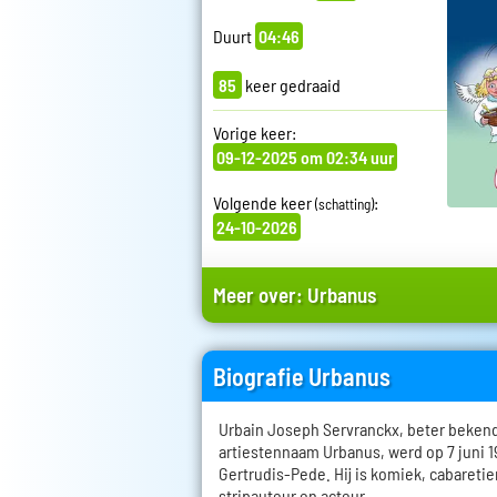
Duurt
04:46
85
keer gedraaid
Vorige keer:
09-12-2025 om 02:34 uur
Volgende keer
:
(schatting)
24-10-2026
Meer over:
Urbanus
Biografie Urbanus
Urbain Joseph Servranckx, beter bekend
artiestennaam Urbanus, werd op 7 juni 1
Gertrudis-Pede. Hij is komiek, cabaretier
stripauteur en acteur.