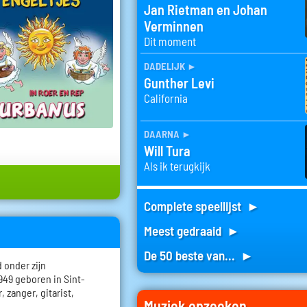
Jan Rietman en Johan
Verminnen
Dit moment
dadelijk
►
Gunther Levi
California
daarna
►
Will Tura
Als ik terugkijk
Complete speellijst ►
Meest gedraaid ►
De 50 beste van... ►
 onder zijn
949 geboren in Sint-
, zanger, gitarist,
Muziek opzoeken