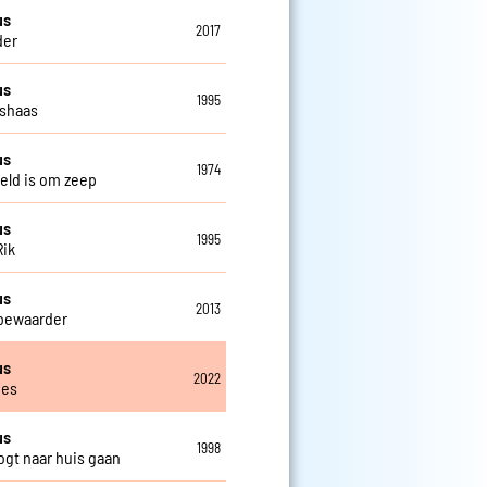
us
2017
der
us
1995
shaas
us
1974
eld is om zeep
us
1995
Rik
us
2013
bewaarder
us
2022
jes
us
1998
gt naar huis gaan