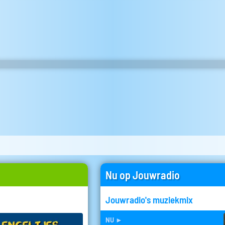
Nu op Jouwradio
Jouwradio's muziekmix
nu
►