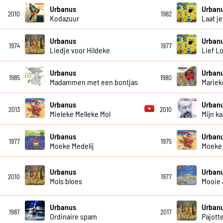
Urbanus
Urban
2010
1982
Kodazuur
Laat je
Urbanus
Urban
1974
1977
Liedje voor Hildeke
Lief L
Urbanus
Urban
1985
1980
Madammen met een bontjas
Mariek
Urbanus
Urban
2013
2010
Mieleke Melleke Mol
Mijn 
Urbanus
Urban
1977
1975
Moeke Medelij
Moeke 
Urbanus
Urban
2010
1977
Mols bloes
Mooie
Urbanus
Urban
1987
2017
Ordinaire spam
Pajott