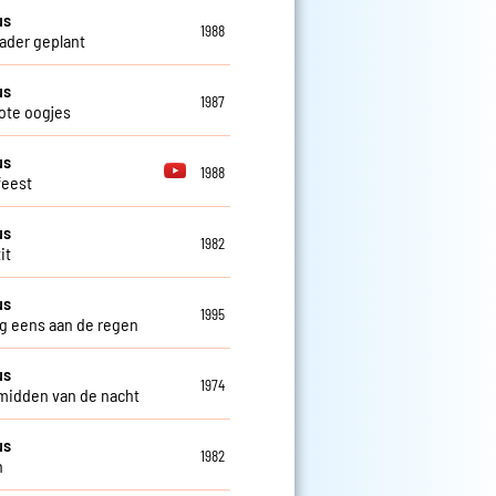
us
1988
ader geplant
us
1987
ote oogjes
us
1988
feest
us
1982
it
us
1995
eg eens aan de regen
us
1974
 midden van de nacht
us
1982
n