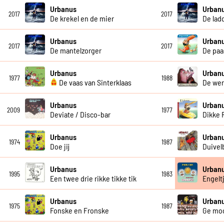
Urbanus
Urban
2017
2017
De krekel en de mier
De lad
Urbanus
Urban
2017
2017
De mantelzorger
De paa
Urbanus
Urban
1977
1988
De vaas van Sinterklaas
De wer
Urbanus
Urban
2009
1977
Deviate / Disco-bar
Dikke 
Urbanus
Urban
1974
1987
Doe jij
Duivel
Urbanus
Urban
1995
1983
Een twee drie rikke tikke tik
Engelt
Urbanus
Urban
1975
1987
Fonske en Fronske
Ge moo