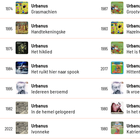
Urbanus
Urban
1974
1987
Grasmachien
Grootv
Urbanus
Urban
1995
1983
Handtekeningske
Hazeln
Urbanus
Urban
1975
1995
Het hiklied
Het is 
Urbanus
Urban
1984
2017
Het ruikt hier naar spook
Hittent
Urbanus
Urban
1995
1995
Iedereen beroemd
Ik vro
Urbanus
Urban
1982
1980
In de hemel gelogeerd
In het
Urbanus
Urban
2022
1980
Ivonneke
Katrie