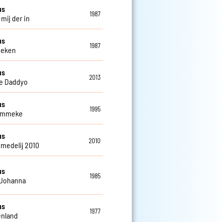
us
1987
 mij der in
us
1987
oeken
us
2013
e Daddyo
us
1995
kammeke
us
2010
medelij 2010
us
1985
 Johanna
us
1977
enland