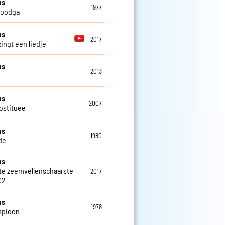
us
1977
 doodga
us
2017
zingt een liedje
us
2013
us
2007
ostituee
us
1980
de
us
te zeemvellenschaarste
2017
02
us
1978
mpioen