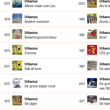
Urbanus
Urban
2013
2022
Alleen maar over jou
Als ik
Urbanus
Urban
1978
1985
Andere meester
Annie 
Urbanus
Urban
1979
1982
Belastingscontroleur
Boel
Urbanus
Urban
2013
1987
Cinema
CO2 pr
Urbanus
Urban
2017
1987
Dak af kom
De aar
Urban
Urbanus
De gro
2013
2001
De grote wijzer rond
van 18
Urbanus
Urban
1975
1977
De jager
De ka