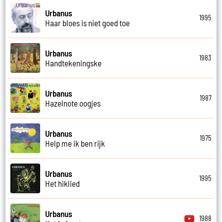
Urbanus
1995
Haar bloes is niet goed toe
Urbanus
1983
Handtekeningske
Urbanus
1987
Hazelnote oogjes
Urbanus
1975
Help me ik ben rijk
Urbanus
1995
Het hiklied
Urbanus
1988