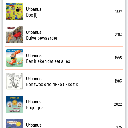
Urbanus
1987
Doe jij
Urbanus
2013
Duivelbewaarder
Urbanus
1995
Een kieken dat eet alles
Urbanus
1983
Een twee drie rikke tikke tik
Urbanus
2022
Engeltjes
Urbanus
1975