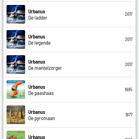
Urbanus
2017
De ladder
Urbanus
2017
De legende
Urbanus
2017
De mantelzorger
Urbanus
1995
De paashaas
Urbanus
1977
De pyromaan
Urbanus