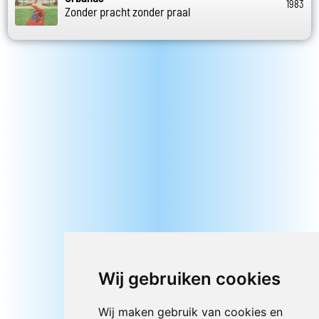
1983
Zonder pracht zonder praal
Wij gebruiken cookies
Wij maken gebruik van cookies en