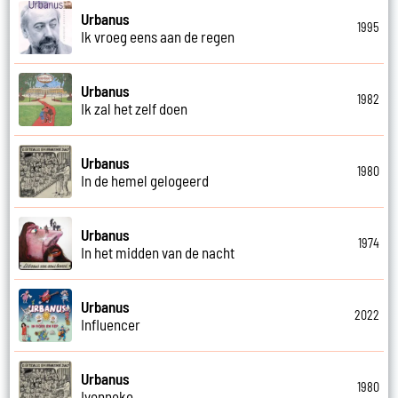
Urbanus
1995
Ik vroeg eens aan de regen
Urbanus
1982
Ik zal het zelf doen
Urbanus
1980
In de hemel gelogeerd
Urbanus
1974
In het midden van de nacht
Urbanus
2022
Influencer
Urbanus
1980
Ivonneke