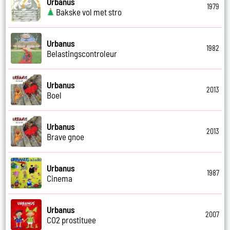
Urbanus
1979
Bakske vol met stro
Urbanus
1982
Belastingscontroleur
Urbanus
2013
Boel
Urbanus
2013
Brave gnoe
Urbanus
1987
Cinema
Urbanus
2007
CO2 prostituee