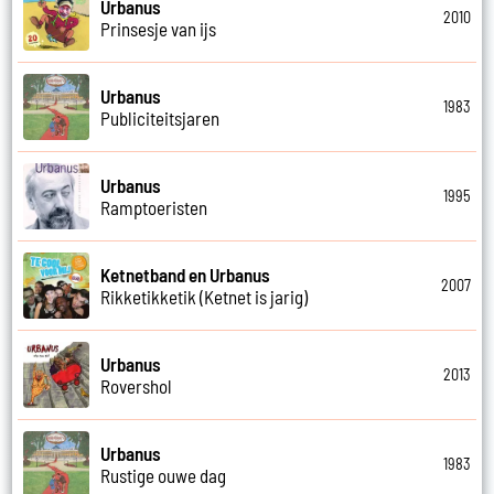
Urbanus
2010
Prinsesje van ijs
Urbanus
1983
Publiciteitsjaren
Urbanus
1995
Ramptoeristen
Ketnetband en Urbanus
2007
Rikketikketik (Ketnet is jarig)
Urbanus
2013
Rovershol
Urbanus
1983
Rustige ouwe dag