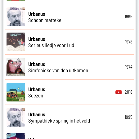
Urbanus
1995
Schoon matteke
Urbanus
1978
Serieus liedje voor Lud
Urbanus
1974
Simfonieke van den uitkomen
Urbanus
2018
Soezen
Urbanus
1995
Sympathieke spring in het veld