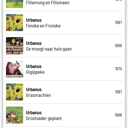
Fillemong en Fillomeen
Urbanus
1987
Fonske en Fronske
Urbanus
1998
Ge moogt naar huis gaan
Urbanus
1974
Gigippeke
Urbanus
1987
Grasmachien
Urbanus
1988
Grootvader geplant