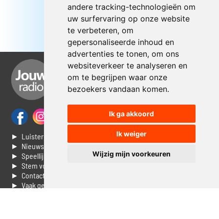
andere tracking-technologieën om
uw surfervaring op onze website
te verbeteren, om
gepersonaliseerde inhoud en
advertenties te tonen, om ons
websiteverkeer te analyseren en
om te begrijpen waar onze
bezoekers vandaan komen.
Ik ga akkoord
Ik weiger
► Luisteren naar Jouwradio
► Nieuws
Wijzig mijn voorkeuren
► Speellijst
► Stem voor de Dag top 3
► Contacteer ons
► Vaak gestelde vragen
► Livestream informatie
► Muziek opzoeken