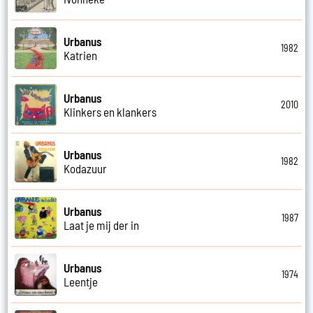
Urbanus
1982
Katrien
Urbanus
2010
Klinkers en klankers
Urbanus
1982
Kodazuur
Urbanus
1987
Laat je mij der in
Urbanus
1974
Leentje