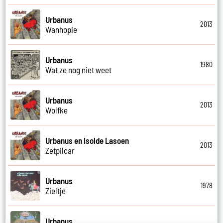
Urbanus
2013
Wanhopie
Urbanus
1980
Wat ze nog niet weet
Urbanus
2013
Wolfke
Urbanus en Isolde Lasoen
2013
Zetpilcar
Urbanus
1978
Zieltje
Urbanus