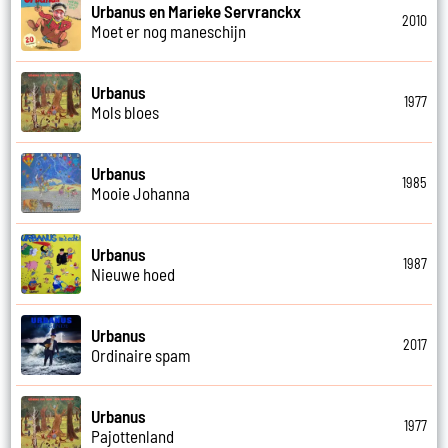
Urbanus en Marieke Servranckx
2010
Moet er nog maneschijn
Urbanus
1977
Mols bloes
Urbanus
1985
Mooie Johanna
Urbanus
1987
Nieuwe hoed
Urbanus
2017
Ordinaire spam
Urbanus
1977
Pajottenland