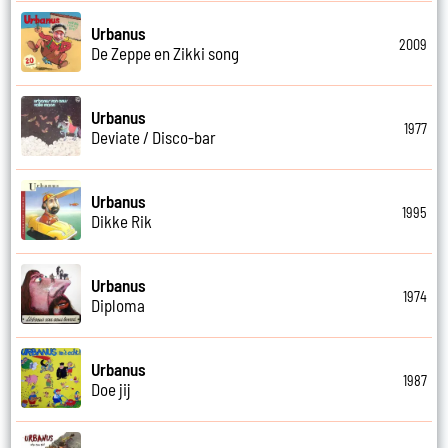
Urbanus
2009
De Zeppe en Zikki song
Urbanus
1977
Deviate / Disco-bar
Urbanus
1995
Dikke Rik
Urbanus
1974
Diploma
Urbanus
1987
Doe jij