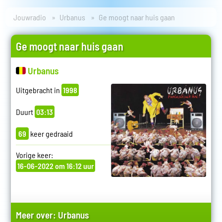
Jouwradio
Urbanus
Ge moogt naar huis gaan
Ge moogt naar huis gaan
Urbanus
Uitgebracht in
1998
Duurt
03:13
69
keer gedraaid
Vorige keer:
16-06-2022 om 16:12 uur
Meer over:
Urbanus