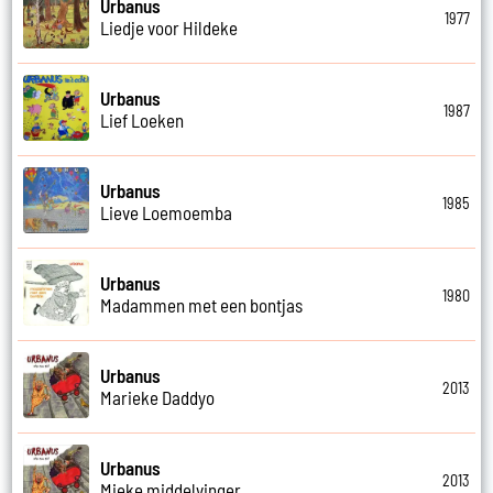
Urbanus
1977
Liedje voor Hildeke
Urbanus
1987
Lief Loeken
Urbanus
1985
Lieve Loemoemba
Urbanus
1980
Madammen met een bontjas
Urbanus
2013
Marieke Daddyo
Urbanus
2013
Mieke middelvinger