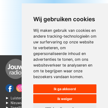
Wij gebruiken cookies
Wij maken gebruik van cookies en
andere tracking-technologieën om
uw surfervaring op onze website
te verbeteren, om
gepersonaliseerde inhoud en
advertenties te tonen, om ons
websiteverkeer te analyseren en
om te begrijpen waar onze
bezoekers vandaan komen.
Ik ga akkoord
► Luisteren naar Jouwradio
Ik weiger
► Nieuws
► Speellijst