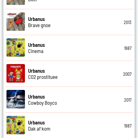
Urbanus
2013
Brave gnoe
Urbanus
1987
Cinema
Urbanus
2007
CO2 prostituee
Urbanus
2017
Cowboy Boyco
Urbanus
1987
Dak af kom