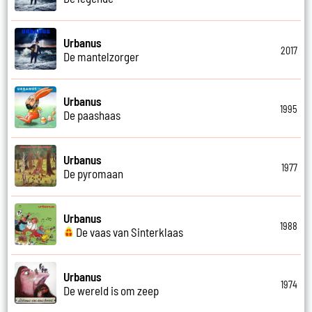
Urbanus
2017
De mantelzorger
Urbanus
1995
De paashaas
Urbanus
1977
De pyromaan
Urbanus
1988
De vaas van Sinterklaas
Urbanus
1974
De wereld is om zeep