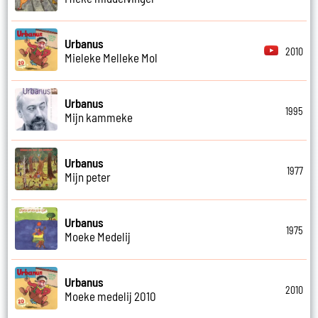
Urbanus
2010
Mieleke Melleke Mol
Urbanus
1995
Mijn kammeke
Urbanus
1977
Mijn peter
Urbanus
1975
Moeke Medelij
Urbanus
2010
Moeke medelij 2010