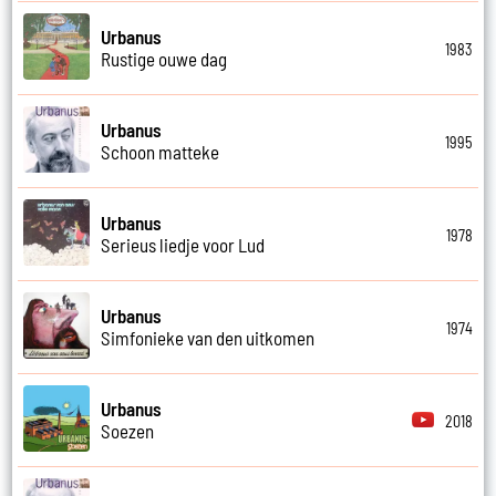
Urbanus
1983
Rustige ouwe dag
Urbanus
1995
Schoon matteke
Urbanus
1978
Serieus liedje voor Lud
Urbanus
1974
Simfonieke van den uitkomen
Urbanus
2018
Soezen