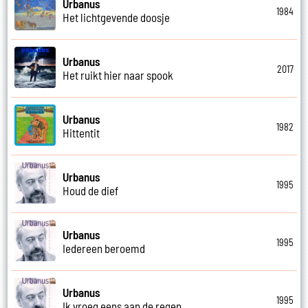
Urbanus
1984
Het lichtgevende doosje
Urbanus
2017
Het ruikt hier naar spook
Urbanus
1982
Hittentit
Urbanus
1995
Houd de dief
Urbanus
1995
Iedereen beroemd
Urbanus
1995
Ik vroeg eens aan de regen