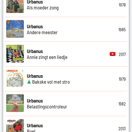
Urbanus
1978
Als moeder zong
Urbanus
1985
Andere meester
Urbanus
2017
Annie zingt een liedje
Urbanus
1979
Bakske vol met stro
Urbanus
1982
Belastingscontroleur
Urbanus
2013
Boel