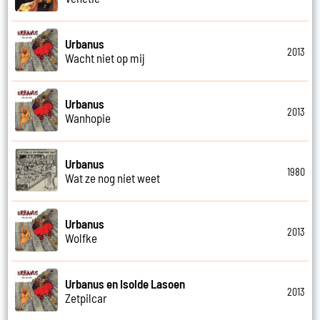
Urbanus
2013
Wacht niet op mij
Urbanus
2013
Wanhopie
Urbanus
1980
Wat ze nog niet weet
Urbanus
2013
Wolfke
Urbanus en Isolde Lasoen
2013
Zetpilcar