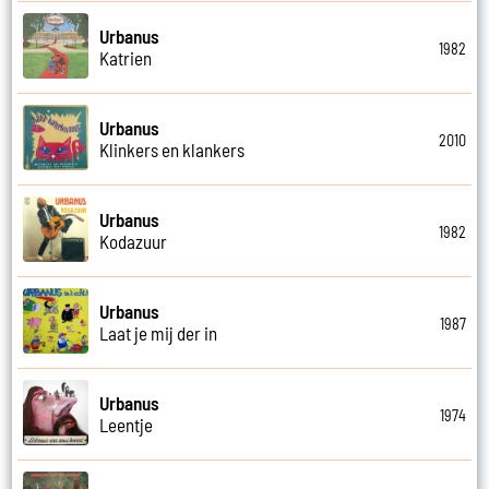
Urbanus
1982
Katrien
Urbanus
2010
Klinkers en klankers
Urbanus
1982
Kodazuur
Urbanus
1987
Laat je mij der in
Urbanus
1974
Leentje