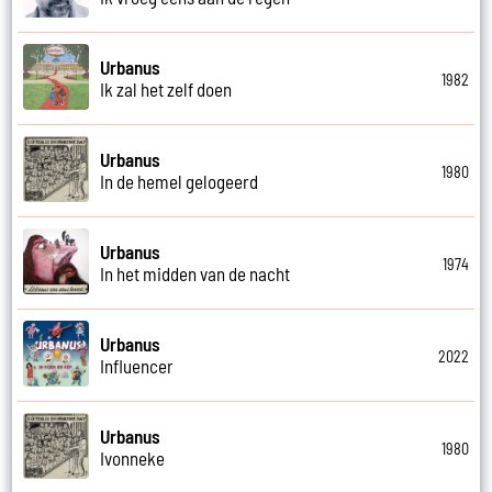
Urbanus
1982
Ik zal het zelf doen
Urbanus
1980
In de hemel gelogeerd
Urbanus
1974
In het midden van de nacht
Urbanus
2022
Influencer
Urbanus
1980
Ivonneke