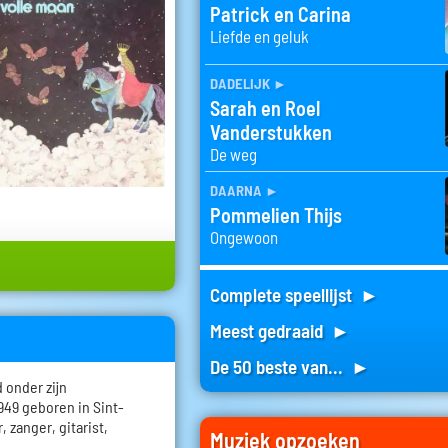
Patrick en Carina
Liefde en geluk
dadelijk
►
Sarah en Roel
Vanderstukken
De weg
daarna
►
Pommelien Thijs
Ongewoon
Complete speellijst ►
Meest gedraaid ►
De 50 beste van... ►
 onder zijn
949 geboren in Sint-
, zanger, gitarist,
Muziek opzoeken