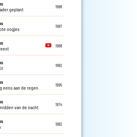
us
1988
ader geplant
us
1987
ote oogjes
us
1988
feest
us
1982
it
us
1995
eg eens aan de regen
us
1974
 midden van de nacht
us
1982
n