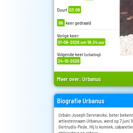
Duurt
03:06
96
keer gedraaid
Vorige keer:
01-08-2026 om 18:24 uur
Volgende keer
:
(schatting)
24-10-2026
Meer over:
Urbanus
Biografie Urbanus
Urbain Joseph Servranckx, beter bekend
artiestennaam Urbanus, werd op 7 juni 1
Gertrudis-Pede. Hij is komiek, cabaretier
stripauteur en acteur.