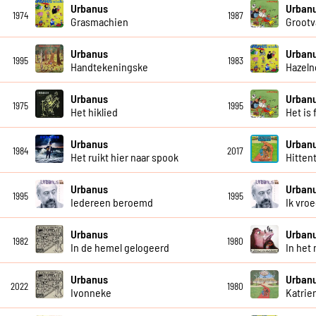
Urbanus
Urban
1974
1987
Grasmachien
Grootv
Urbanus
Urban
1995
1983
Handtekeningske
Hazeln
Urbanus
Urban
1975
1995
Het hiklied
Het is 
Urbanus
Urban
1984
2017
Het ruikt hier naar spook
Hittent
Urbanus
Urban
1995
1995
Iedereen beroemd
Ik vro
Urbanus
Urban
1982
1980
In de hemel gelogeerd
In het
Urbanus
Urban
2022
1980
Ivonneke
Katrie