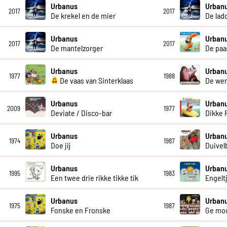
Urbanus
Urban
2017
2017
De krekel en de mier
De lad
Urbanus
Urban
2017
2017
De mantelzorger
De paa
Urbanus
Urban
1977
1988
De vaas van Sinterklaas
De wer
Urbanus
Urban
2009
1977
Deviate / Disco-bar
Dikke 
Urbanus
Urban
1974
1987
Doe jij
Duivel
Urbanus
Urban
1995
1983
Een twee drie rikke tikke tik
Engelt
Urbanus
Urban
1975
1987
Fonske en Fronske
Ge moo