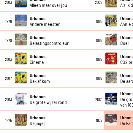
2013
2022
Alleen maar over jou
Als ik
Urbanus
Urban
1978
1985
Andere meester
Annie 
Urbanus
Urban
1979
1982
Belastingscontroleur
Boel
Urbanus
Urban
2013
1987
Cinema
CO2 pr
Urbanus
Urban
2017
1987
Dak af kom
De aar
Urban
Urbanus
De gro
2013
2001
De grote wijzer rond
van 18
Urbanus
Urban
1975
1977
De jager
De ka