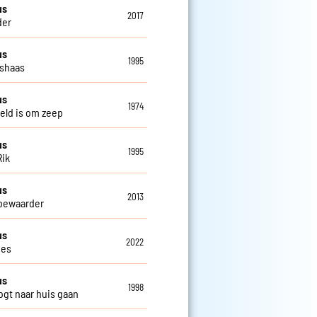
us
2017
der
us
1995
shaas
us
1974
eld is om zeep
us
1995
Rik
us
2013
bewaarder
us
2022
jes
us
1998
gt naar huis gaan