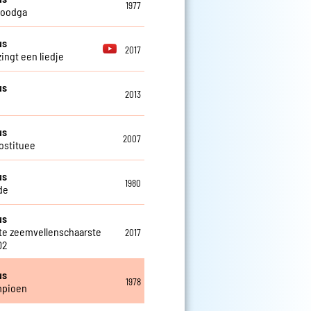
1977
 doodga
us
2017
zingt een liedje
us
2013
us
2007
ostituee
us
1980
de
us
te zeemvellenschaarste
2017
02
us
1978
mpioen