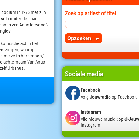
 podium in 1973 met zijn
Zoek op artiest of titel
j solo onder de naam
rbanus van Anus leevend",
ingles.
komische act in het
 verzorgen, waarop
n me zelfs herkennen."
 De achternaam Van Anus
hzelf Urbanus.
Sociale media
Facebook
Volg
Jouwradio
op Facebook
Instagram
Alle nieuwe muziek op
@Jouw
Instagram