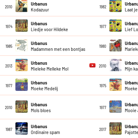
Urbanus
Urban
2010
1982
Kodazuur
Laat je
Urbanus
Urban
1974
1977
Liedje voor Hildeke
Lief L
Urbanus
Urban
1985
1980
Madammen met een bontjas
Mariek
Urbanus
Urban
2013
2010
Mieleke Melleke Mol
Mijn 
Urbanus
Urban
1977
1975
Moeke Medelij
Moeke 
Urbanus
Urban
2010
1977
Mols bloes
Mooie
Urbanus
Urban
1987
2017
Ordinaire spam
Pajott