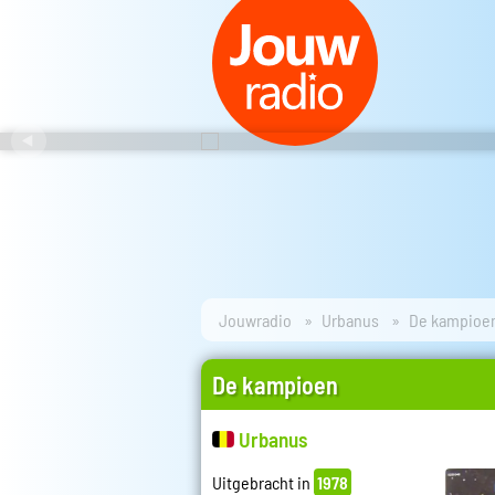
Jouwradio
Urbanus
De kampioe
De kampioen
Urbanus
Uitgebracht in
1978