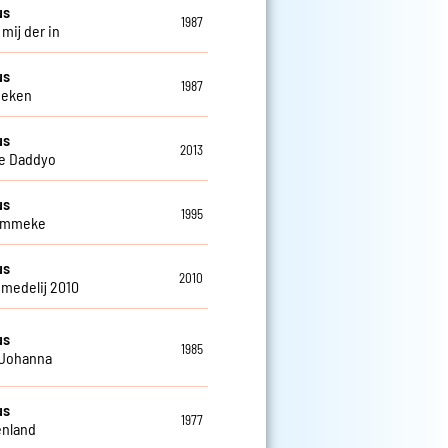
us
1987
 mij der in
us
1987
oeken
us
2013
e Daddyo
us
1995
kammeke
us
2010
medelij 2010
us
1985
 Johanna
us
1977
enland