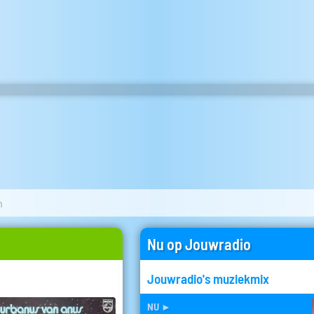
n
Nu op Jouwradio
Jouwradio's muziekmix
nu
►