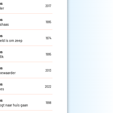
us
2017
der
us
1995
shaas
us
1974
eld is om zeep
us
1995
Rik
us
2013
bewaarder
us
2022
jes
us
1998
gt naar huis gaan