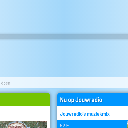
lf doen
Nu op Jouwradio
Jouwradio's muziekmix
nu
►