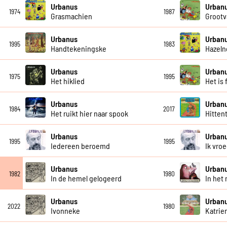
Urbanus
Urban
1974
1987
Grasmachien
Grootv
Urbanus
Urban
1995
1983
Handtekeningske
Hazeln
Urbanus
Urban
1975
1995
Het hiklied
Het is 
Urbanus
Urban
1984
2017
Het ruikt hier naar spook
Hittent
Urbanus
Urban
1995
1995
Iedereen beroemd
Ik vro
Urbanus
Urban
1982
1980
In de hemel gelogeerd
In het
Urbanus
Urban
2022
1980
Ivonneke
Katrie