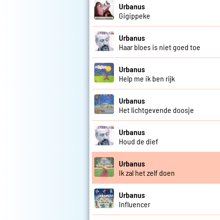
Urbanus
Gigippeke
Urbanus
Haar bloes is niet goed toe
Urbanus
Help me ik ben rijk
Urbanus
Het lichtgevende doosje
Urbanus
Houd de dief
Urbanus
Ik zal het zelf doen
Urbanus
Influencer