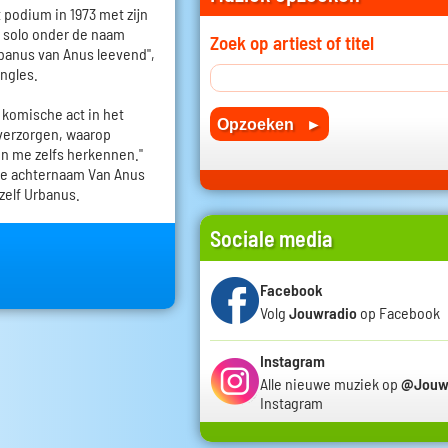
 podium in 1973 met zijn
j solo onder de naam
Zoek op artiest of titel
rbanus van Anus leevend",
ingles.
komische act in het
 verzorgen, waarop
n me zelfs herkennen."
 De achternaam Van Anus
hzelf Urbanus.
Sociale media
Facebook
Volg
Jouwradio
op Facebook
Instagram
Alle nieuwe muziek op
@Jouw
Instagram