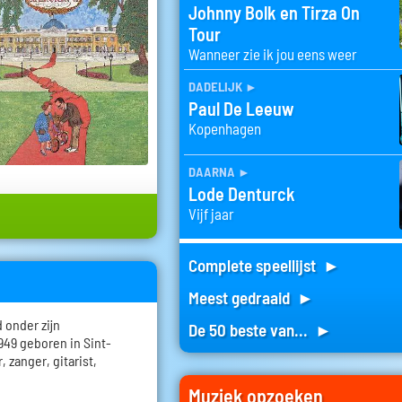
Johnny Bolk en Tirza On
Tour
Wanneer zie ik jou eens weer
dadelijk
►
Paul De Leeuw
Kopenhagen
daarna
►
Lode Denturck
Vijf jaar
Complete speellijst ►
Meest gedraaid ►
 onder zijn
De 50 beste van... ►
949 geboren in Sint-
, zanger, gitarist,
Muziek opzoeken