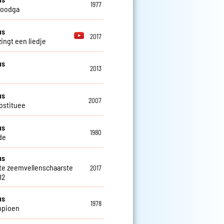
1977
 doodga
us
2017
zingt een liedje
us
2013
us
2007
ostituee
us
1980
de
us
te zeemvellenschaarste
2017
02
us
1978
mpioen