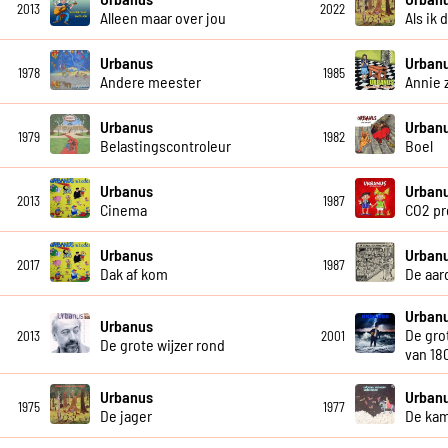
2013
2022
Alleen maar over jou
Als ik
Urbanus
Urban
1978
1985
Andere meester
Annie 
Urbanus
Urban
1979
1982
Belastingscontroleur
Boel
Urbanus
Urban
2013
1987
Cinema
CO2 pr
Urbanus
Urban
2017
1987
Dak af kom
De aar
Urban
Urbanus
De gro
2013
2001
De grote wijzer rond
van 18
Urbanus
Urban
1975
1977
De jager
De ka