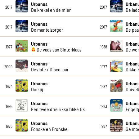
Urbanus
Urban
2017
2017
De krekel en de mier
De lad
Urbanus
Urban
2017
2017
De mantelzorger
De paa
Urbanus
Urban
1977
1988
De vaas van Sinterklaas
De wer
Urbanus
Urban
2009
1977
Deviate / Disco-bar
Dikke 
Urbanus
Urban
1974
1987
Doe jij
Duivel
Urbanus
Urban
1995
1983
Een twee drie rikke tikke tik
Engelt
Urbanus
Urban
1975
1987
Fonske en Fronske
Ge moo