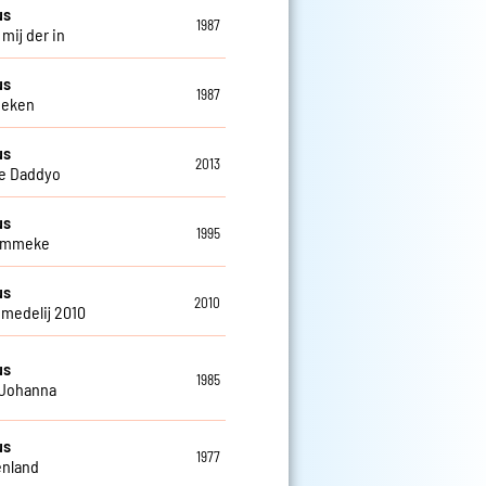
us
1987
 mij der in
us
1987
oeken
us
2013
e Daddyo
us
1995
kammeke
us
2010
medelij 2010
us
1985
 Johanna
us
1977
enland