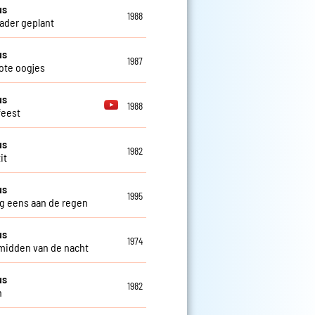
us
1988
ader geplant
us
1987
ote oogjes
us
1988
feest
us
1982
it
us
1995
eg eens aan de regen
us
1974
 midden van de nacht
us
1982
n