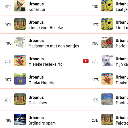
Urbanus
Urban
2010
1982
Kodazuur
Laat je
Urbanus
Urban
1974
1977
Liedje voor Hildeke
Lief L
Urbanus
Urban
1985
1980
Madammen met een bontjas
Mariek
Urbanus
Urban
2013
2010
Mieleke Melleke Mol
Mijn 
Urbanus
Urban
1977
1975
Moeke Medelij
Moeke 
Urbanus
Urban
2010
1977
Mols bloes
Mooie
Urbanus
Urban
1987
2017
Ordinaire spam
Pajott