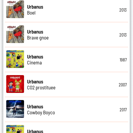
Urbanus
2013
Boel
Urbanus
2013
Brave gnoe
Urbanus
1987
Cinema
Urbanus
2007
CO2 prostituee
Urbanus
2017
Cowboy Boyco
Urbanus