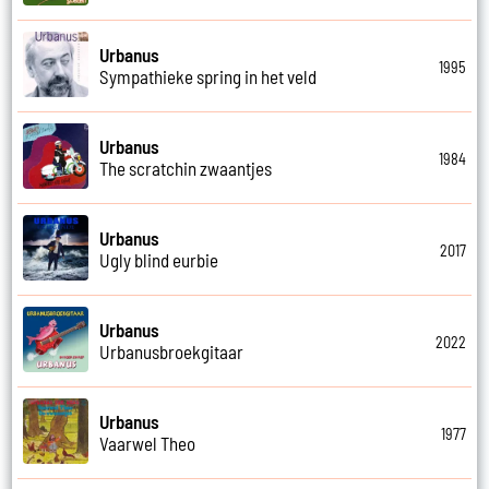
Urbanus
1995
Sympathieke spring in het veld
Urbanus
1984
The scratchin zwaantjes
Urbanus
2017
Ugly blind eurbie
Urbanus
2022
Urbanusbroekgitaar
Urbanus
1977
Vaarwel Theo