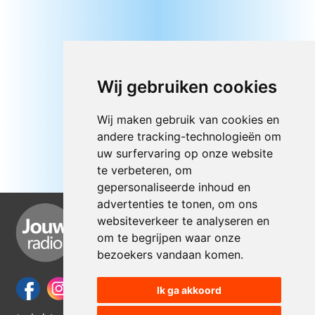
Wij gebruiken cookies
Wij maken gebruik van cookies en
andere tracking-technologieën om
uw surfervaring op onze website
te verbeteren, om
gepersonaliseerde inhoud en
advertenties te tonen, om ons
websiteverkeer te analyseren en
om te begrijpen waar onze
bezoekers vandaan komen.
Ik ga akkoord