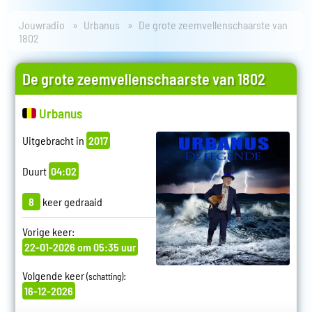
Jouwradio
Urbanus
De grote zeemvellenschaarste van
1802
De grote zeemvellenschaarste van 1802
Urbanus
Uitgebracht in
2017
Duurt
04:02
8
keer gedraaid
Vorige keer:
22-01-2026 om 05:35 uur
Volgende keer
:
(schatting)
16-12-2026