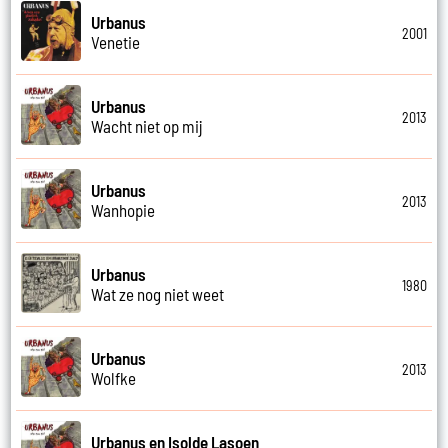
Urbanus
2001
Venetie
Urbanus
2013
Wacht niet op mij
Urbanus
2013
Wanhopie
Urbanus
1980
Wat ze nog niet weet
Urbanus
2013
Wolfke
Urbanus en Isolde Lasoen