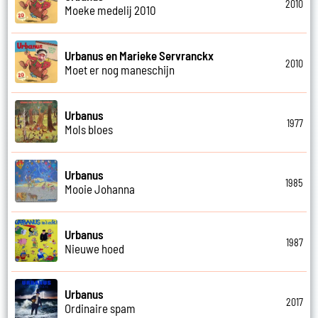
2010
Moeke medelij 2010
Urbanus en Marieke Servranckx
2010
Moet er nog maneschijn
Urbanus
1977
Mols bloes
Urbanus
1985
Mooie Johanna
Urbanus
1987
Nieuwe hoed
Urbanus
2017
Ordinaire spam