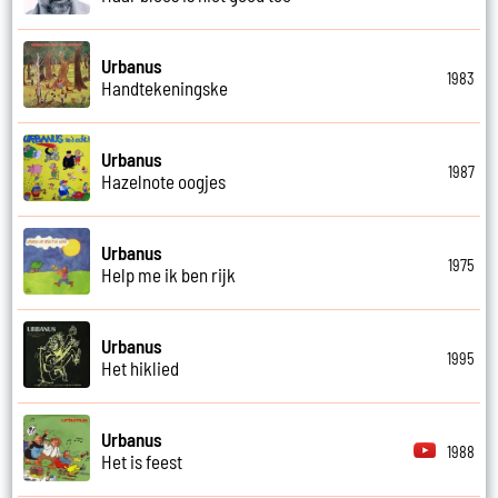
Urbanus
1983
Handtekeningske
Urbanus
1987
Hazelnote oogjes
Urbanus
1975
Help me ik ben rijk
Urbanus
1995
Het hiklied
Urbanus
1988
Het is feest