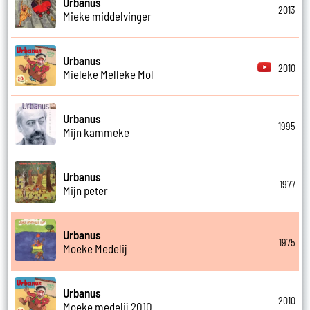
Urbanus
2013
Mieke middelvinger
Urbanus
2010
Mieleke Melleke Mol
Urbanus
1995
Mijn kammeke
Urbanus
1977
Mijn peter
Urbanus
1975
Moeke Medelij
Urbanus
2010
Moeke medelij 2010