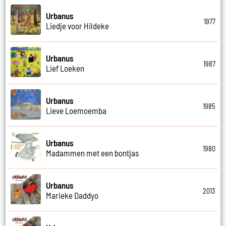
Urbanus
1977
Liedje voor Hildeke
Urbanus
1987
Lief Loeken
Urbanus
1985
Lieve Loemoemba
Urbanus
1980
Madammen met een bontjas
Urbanus
2013
Marieke Daddyo