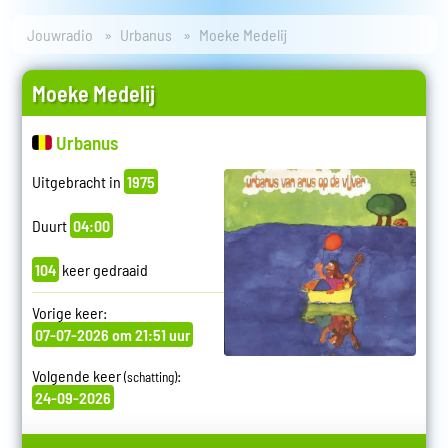
Jouwradio
Urbanus
Moeke Medelij
Moeke Medelij
Urbanus
Uitgebracht in
1975
Duurt
04:00
104
keer gedraaid
Vorige keer:
07-07-2026 om 21:51 uur
Volgende keer
:
(schatting)
24-09-2026