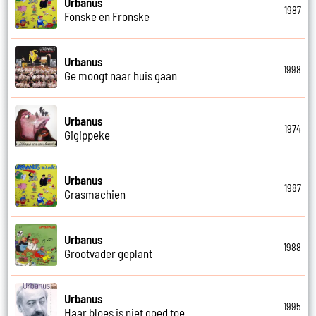
Urbanus
1987
Fonske en Fronske
Urbanus
1998
Ge moogt naar huis gaan
Urbanus
1974
Gigippeke
Urbanus
1987
Grasmachien
Urbanus
1988
Grootvader geplant
Urbanus
1995
Haar bloes is niet goed toe