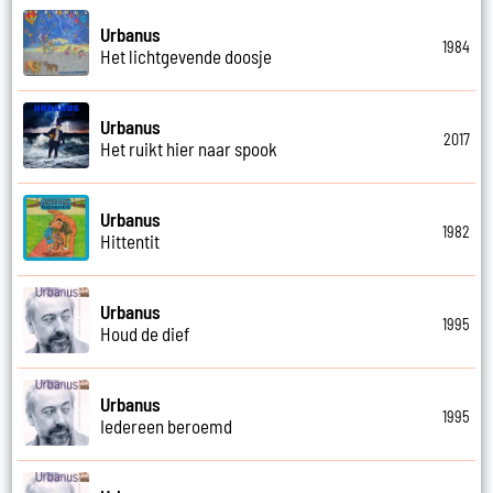
Urbanus
1984
Het lichtgevende doosje
Urbanus
2017
Het ruikt hier naar spook
Urbanus
1982
Hittentit
Urbanus
1995
Houd de dief
Urbanus
1995
Iedereen beroemd