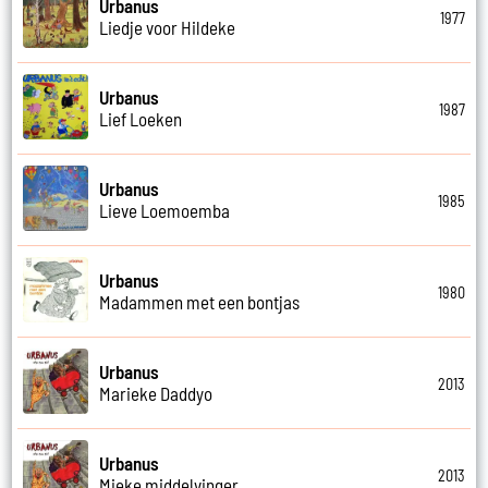
Urbanus
1977
Liedje voor Hildeke
Urbanus
1987
Lief Loeken
Urbanus
1985
Lieve Loemoemba
Urbanus
1980
Madammen met een bontjas
Urbanus
2013
Marieke Daddyo
Urbanus
2013
Mieke middelvinger