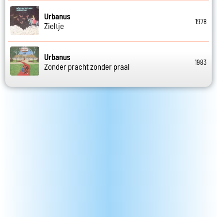
Urbanus
1978
Zieltje
Urbanus
1983
Zonder pracht zonder praal