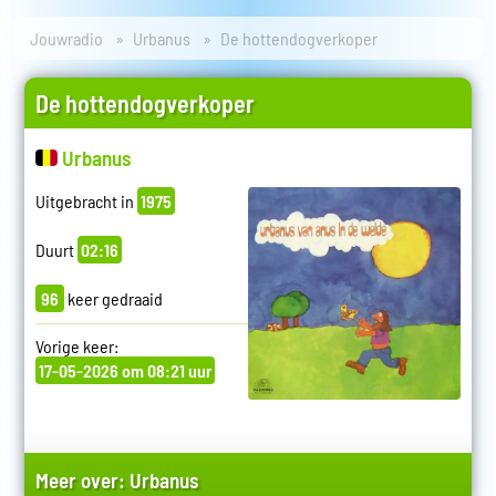
Jouwradio
Urbanus
De hottendogverkoper
De hottendogverkoper
Urbanus
Uitgebracht in
1975
Duurt
02:16
96
keer gedraaid
Vorige keer:
17-05-2026 om 08:21 uur
Meer over:
Urbanus