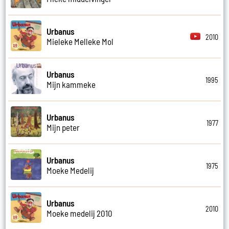
Urbanus
2010
Mieleke Melleke Mol
Urbanus
1995
Mijn kammeke
Urbanus
1977
Mijn peter
Urbanus
1975
Moeke Medelij
Urbanus
2010
Moeke medelij 2010