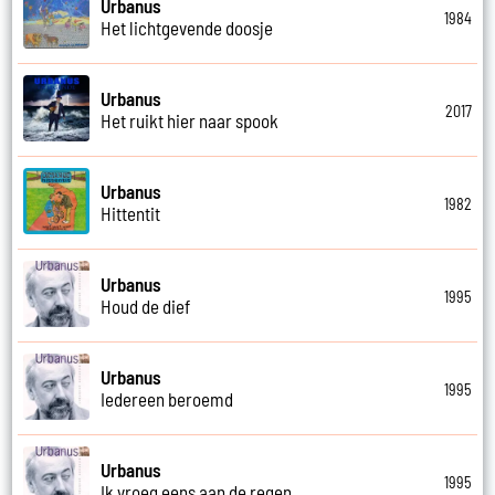
Urbanus
1984
Het lichtgevende doosje
Urbanus
2017
Het ruikt hier naar spook
Urbanus
1982
Hittentit
Urbanus
1995
Houd de dief
Urbanus
1995
Iedereen beroemd
Urbanus
1995
Ik vroeg eens aan de regen