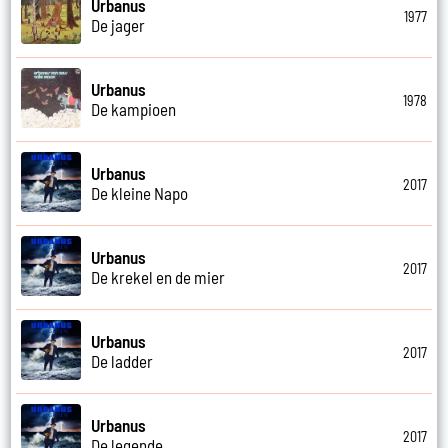
Urbanus
1977
De jager
Urbanus
1978
De kampioen
Urbanus
2017
De kleine Napo
Urbanus
2017
De krekel en de mier
Urbanus
2017
De ladder
Urbanus
2017
De legende