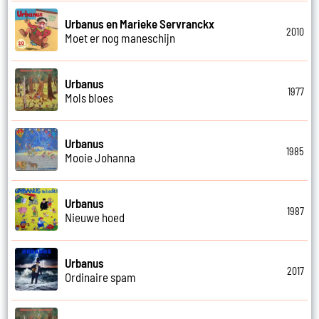
Urbanus en Marieke Servranckx
2010
Moet er nog maneschijn
Urbanus
1977
Mols bloes
Urbanus
1985
Mooie Johanna
Urbanus
1987
Nieuwe hoed
Urbanus
2017
Ordinaire spam