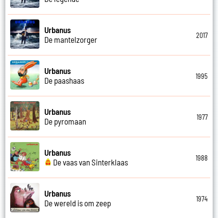
Urbanus
2017
De mantelzorger
Urbanus
1995
De paashaas
Urbanus
1977
De pyromaan
Urbanus
1988
De vaas van Sinterklaas
Urbanus
1974
De wereld is om zeep