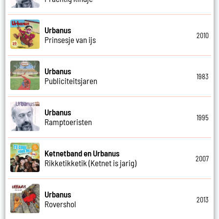
Urbanus
2010
Prinsesje van ijs
Urbanus
1983
Publiciteitsjaren
Urbanus
1995
Ramptoeristen
Ketnetband en Urbanus
2007
Rikketikketik (Ketnet is jarig)
Urbanus
2013
Rovershol