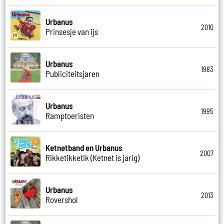
Urbanus
2010
Prinsesje van ijs
Urbanus
1983
Publiciteitsjaren
Urbanus
1995
Ramptoeristen
Ketnetband en Urbanus
2007
Rikketikketik (Ketnet is jarig)
Urbanus
2013
Rovershol