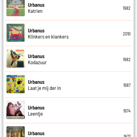
Urbanus
1982
Katrien
Urbanus
2010
Klinkers en klankers
Urbanus
1982
Kodazuur
Urbanus
1987
Laat je mij der in
Urbanus
1974
Leentje
Urbanus
1977