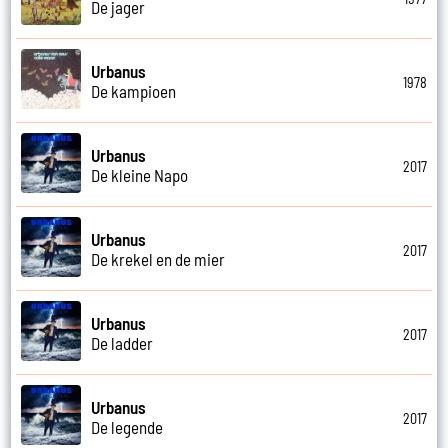
De jager
Urbanus
1978
De kampioen
Urbanus
2017
De kleine Napo
Urbanus
2017
De krekel en de mier
Urbanus
2017
De ladder
Urbanus
2017
De legende