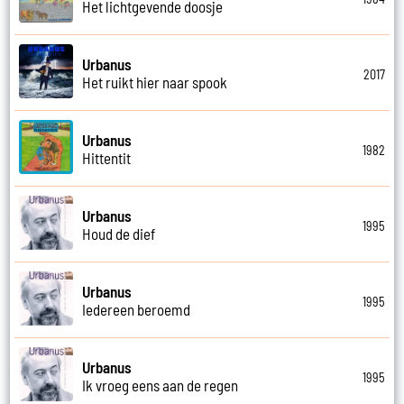
Het lichtgevende doosje
Urbanus
2017
Het ruikt hier naar spook
Urbanus
1982
Hittentit
Urbanus
1995
Houd de dief
Urbanus
1995
Iedereen beroemd
Urbanus
1995
Ik vroeg eens aan de regen