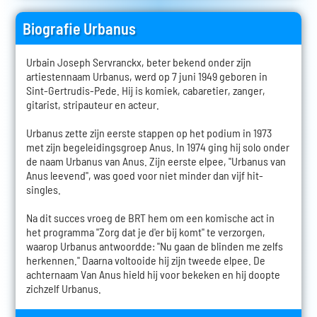
Biografie Urbanus
Urbain Joseph Servranckx, beter bekend onder zijn
artiestennaam Urbanus, werd op 7 juni 1949 geboren in
Sint-Gertrudis-Pede. Hij is komiek, cabaretier, zanger,
gitarist, stripauteur en acteur.
Urbanus zette zijn eerste stappen op het podium in 1973
met zijn begeleidingsgroep Anus. In 1974 ging hij solo onder
de naam Urbanus van Anus. Zijn eerste elpee, "Urbanus van
Anus leevend", was goed voor niet minder dan vijf hit-
singles.
Na dit succes vroeg de BRT hem om een komische act in
het programma "Zorg dat je d'er bij komt" te verzorgen,
waarop Urbanus antwoordde: "Nu gaan de blinden me zelfs
herkennen." Daarna voltooide hij zijn tweede elpee. De
achternaam Van Anus hield hij voor bekeken en hij doopte
zichzelf Urbanus.