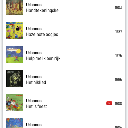
Urbanus
1983
Handtekeningske
Urbanus
1987
Hazelnote oogjes
Urbanus
1975
Help me ik ben rijk
Urbanus
1995
Het hiklied
Urbanus
1988
Het is feest
Urbanus
1984