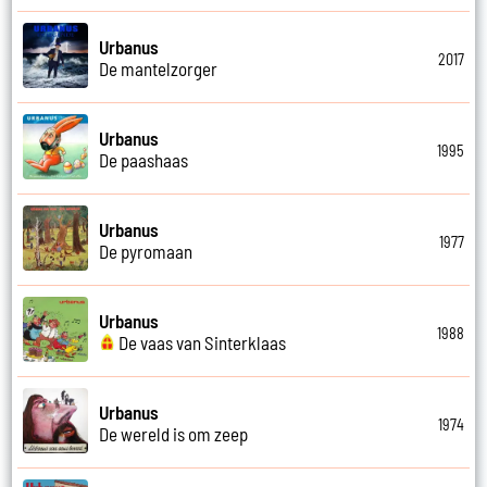
Urbanus
2017
De mantelzorger
Urbanus
1995
De paashaas
Urbanus
1977
De pyromaan
Urbanus
1988
De vaas van Sinterklaas
Urbanus
1974
De wereld is om zeep