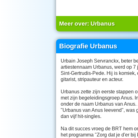
Meer over:
Urbanus
Biografie Urbanus
Urbain Joseph Servranckx, beter b
artiestennaam Urbanus, werd op 7 
Sint-Gertrudis-Pede. Hij is komiek, 
gitarist, stripauteur en acteur.
Urbanus zette zijn eerste stappen 
met zijn begeleidingsgroep Anus. In
onder de naam Urbanus van Anus. Z
"Urbanus van Anus leevend", was g
dan vijf hit-singles.
Na dit succes vroeg de BRT hem o
het programma "Zorg dat je d'er bij
waarop Urbanus antwoordde: "Nu 
zelfs herkennen." Daarna voltooide 
De achternaam Van Anus hield hij 