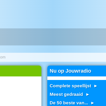
kom
Nu op Jouwradio
Complete speellijst ►
Meest gedraaid ►
De 50 beste van... ►