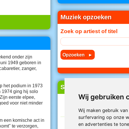
Muziek opzoeken
Zoek op artiest of titel
ekend onder zijn
juni 1949 geboren in
cabaretier, zanger,
op het podium in 1973
Sociale media
 1974 ging hij solo
ijn eerste elpee,
Facebook
oed voor niet minder
Volg
Jouwradio
op Faceb
Wij gebruiken 
m een komische act in
Instagram
 komt" te verzorgen,
Wij maken gebruik van
Alle nieuwe muziek op
gaan de blinden me
surfervaring op onze w
@Jouwradio
Instagram
hij zijn tweede elpee.
en advertenties te ton
voor bekeken en hij