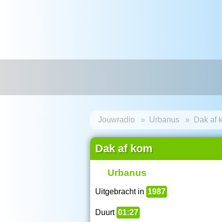
Jouwradio
Urbanus
Dak af 
Dak af kom
Urbanus
Uitgebracht in
1987
Duurt
01:27