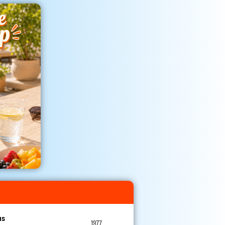
us
1977