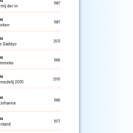
1987
 mij der in
us
1987
oeken
us
2013
e Daddyo
us
1995
kammeke
us
2010
medelij 2010
us
1985
 Johanna
us
1977
enland