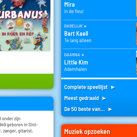
Mira
In de fleur
dadelijk
►
Bart Kaell
Te lang alleen
daarna
►
Little Kim
Ademhalen
Complete speellijst ►
Meest gedraaid ►
De 50 beste van... ►
 onder zijn
949 geboren in Sint-
Muziek opzoeken
, zanger, gitarist,