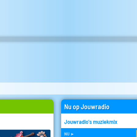
Nu op Jouwradio
Jouwradio's muziekmix
nu
►