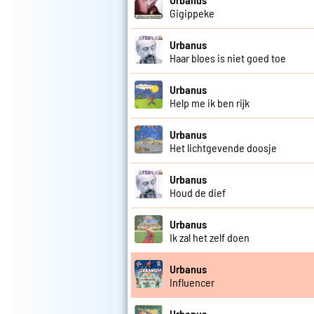
Gigippeke
Urbanus
Haar bloes is niet goed toe
Urbanus
Help me ik ben rijk
Urbanus
Het lichtgevende doosje
Urbanus
Houd de dief
Urbanus
Ik zal het zelf doen
Urbanus
Influencer
Urbanus