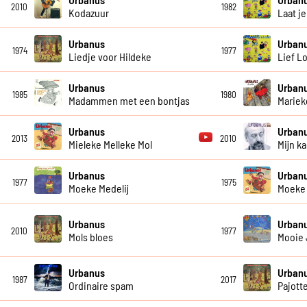
2010
1982
Kodazuur
Laat je
Urbanus
Urban
1974
1977
Liedje voor Hildeke
Lief L
Urbanus
Urban
1985
1980
Madammen met een bontjas
Mariek
Urbanus
Urban
2013
2010
Mieleke Melleke Mol
Mijn 
Urbanus
Urban
1977
1975
Moeke Medelij
Moeke 
Urbanus
Urban
2010
1977
Mols bloes
Mooie
Urbanus
Urban
1987
2017
Ordinaire spam
Pajott