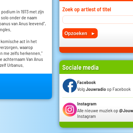
Zoek op artiest of titel
 podium in 1973 met zijn
j solo onder de naam
rbanus van Anus leevend",
ingles.
komische act in het
 verzorgen, waarop
n me zelfs herkennen."
 De achternaam Van Anus
hzelf Urbanus.
Sociale media
Facebook
Volg
Jouwradio
op Facebook
Instagram
Alle nieuwe muziek op
@Jouw
Instagram