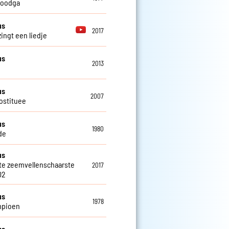
 doodga
us
2017
zingt een liedje
us
2013
us
2007
ostituee
us
1980
de
us
te zeemvellenschaarste
2017
02
us
1978
mpioen
us