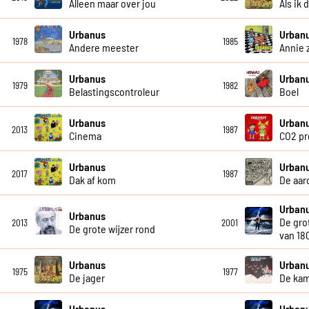
Alleen maar over jou
Als ik
Urbanus
Urban
1978
1985
Andere meester
Annie 
Urbanus
Urban
1979
1982
Belastingscontroleur
Boel
Urbanus
Urban
2013
1987
Cinema
CO2 pr
Urbanus
Urban
2017
1987
Dak af kom
De aar
Urban
Urbanus
De gro
2013
2001
De grote wijzer rond
van 18
Urbanus
Urban
1975
1977
De jager
De ka
Urbanus
Urban