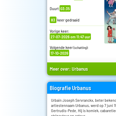
Duurt
03:35
83
keer gedraaid
Vorige keer:
27-07-2026 om 11:47 uur
Volgende keer
:
(schatting)
17-10-2026
Meer over:
Urbanus
Biografie Urbanus
Urbain Joseph Servranckx, beter bekend
artiestennaam Urbanus, werd op 7 juni 1
Gertrudis-Pede. Hij is komiek, cabaretier
stripauteur en acteur.