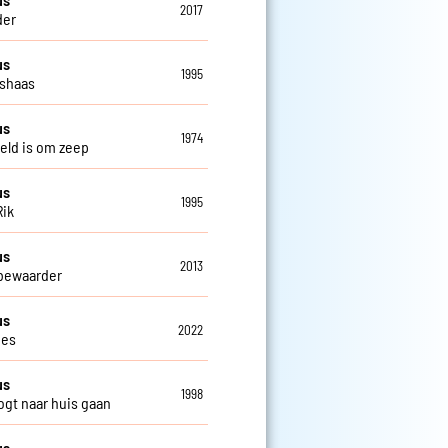
2017
der
us
1995
shaas
us
1974
eld is om zeep
us
1995
Rik
us
2013
bewaarder
us
2022
jes
us
1998
gt naar huis gaan
us