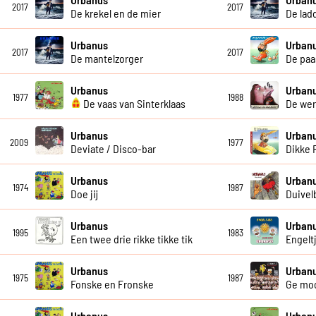
2017
2017
De krekel en de mier
De lad
Urbanus
Urban
2017
2017
De mantelzorger
De paa
Urbanus
Urban
1977
1988
De vaas van Sinterklaas
De wer
Urbanus
Urban
2009
1977
Deviate / Disco-bar
Dikke 
Urbanus
Urban
1974
1987
Doe jij
Duivel
Urbanus
Urban
1995
1983
Een twee drie rikke tikke tik
Engelt
Urbanus
Urban
1975
1987
Fonske en Fronske
Ge moo
Urbanus
Urban