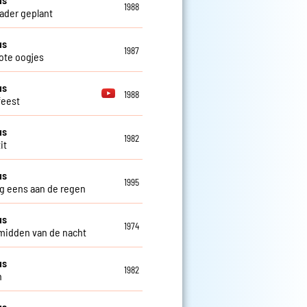
1988
ader geplant
us
1987
ote oogjes
us
1988
feest
us
1982
it
us
1995
eg eens aan de regen
us
1974
 midden van de nacht
us
1982
n
us