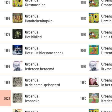
1974
1987
Grasmachien
Grootv
Urbanus
Urban
1995
1983
Handtekeningske
Hazeln
Urbanus
Urban
1975
1995
Het hiklied
Het is 
Urbanus
Urban
1984
2017
Het ruikt hier naar spook
Hittent
Urbanus
Urban
1995
1995
Iedereen beroemd
Ik vro
Urbanus
Urban
1982
1980
In de hemel gelogeerd
In het
Urbanus
Urban
2022
1980
Ivonneke
Katrie
Urbanus
Urban