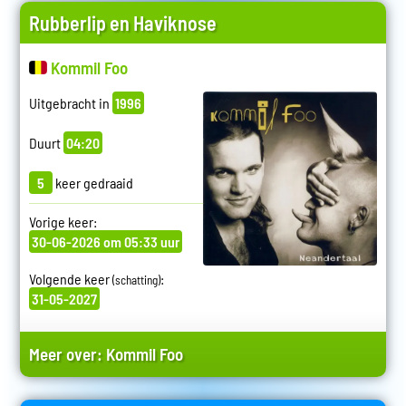
Rubberlip en Haviknose
Kommil Foo
Uitgebracht in
1996
Duurt
04:20
5
keer gedraaid
Vorige keer:
30-06-2026 om 05:33 uur
Volgende keer
:
(schatting)
31-05-2027
Meer over:
Kommil Foo