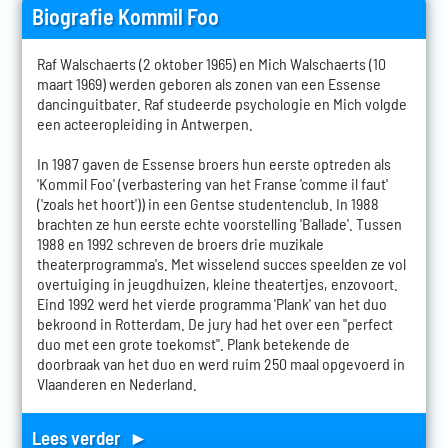
Biografie Kommil Foo
Raf Walschaerts (2 oktober 1965) en Mich Walschaerts (10
maart 1969) werden geboren als zonen van een Essense
dancinguitbater. Raf studeerde psychologie en Mich volgde
een acteeropleiding in Antwerpen.
In 1987 gaven de Essense broers hun eerste optreden als
'Kommil Foo' (verbastering van het Franse 'comme il faut'
('zoals het hoort')) in een Gentse studentenclub. In 1988
brachten ze hun eerste echte voorstelling 'Ballade'. Tussen
1988 en 1992 schreven de broers drie muzikale
theaterprogramma's. Met wisselend succes speelden ze vol
overtuiging in jeugdhuizen, kleine theatertjes, enzovoort.
Eind 1992 werd het vierde programma 'Plank' van het duo
bekroond in Rotterdam. De jury had het over een "perfect
duo met een grote toekomst". Plank betekende de
doorbraak van het duo en werd ruim 250 maal opgevoerd in
Vlaanderen en Nederland.
Lees verder ►