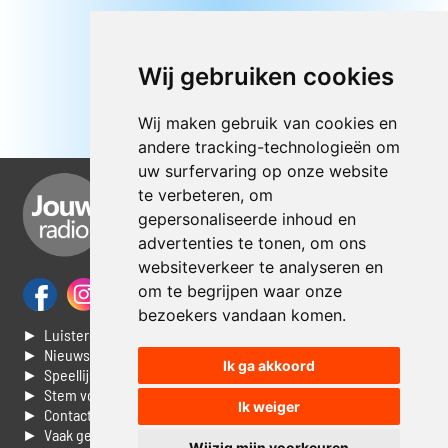
Wij gebruiken cookies
Wij maken gebruik van cookies en
andere tracking-technologieën om
uw surfervaring op onze website
te verbeteren, om
gepersonaliseerde inhoud en
advertenties te tonen, om ons
websiteverkeer te analyseren en
om te begrijpen waar onze
bezoekers vandaan komen.
► Luisteren naar Jouwradio
► Nieuws
Ik ga akkoord
► Speellijst
► Stem voor de Dag top 3
Ik weiger
► Contacteer ons
► Vaak gestelde vragen
Wijzig mijn voorkeuren