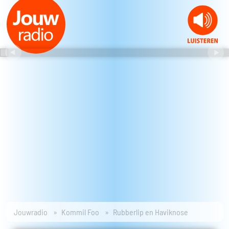
Jouwradio
Kommil Foo
Rubberlip en Haviknose