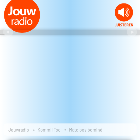
Jouwradio
Kommil Foo
Mateloos bemind