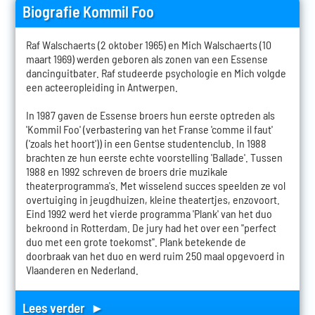
Biografie Kommil Foo
Raf Walschaerts (2 oktober 1965) en Mich Walschaerts (10
maart 1969) werden geboren als zonen van een Essense
dancinguitbater. Raf studeerde psychologie en Mich volgde
een acteeropleiding in Antwerpen.
In 1987 gaven de Essense broers hun eerste optreden als
'Kommil Foo' (verbastering van het Franse 'comme il faut'
('zoals het hoort')) in een Gentse studentenclub. In 1988
brachten ze hun eerste echte voorstelling 'Ballade'. Tussen
1988 en 1992 schreven de broers drie muzikale
theaterprogramma's. Met wisselend succes speelden ze vol
overtuiging in jeugdhuizen, kleine theatertjes, enzovoort.
Eind 1992 werd het vierde programma 'Plank' van het duo
bekroond in Rotterdam. De jury had het over een "perfect
duo met een grote toekomst". Plank betekende de
doorbraak van het duo en werd ruim 250 maal opgevoerd in
Vlaanderen en Nederland.
Lees verder ►