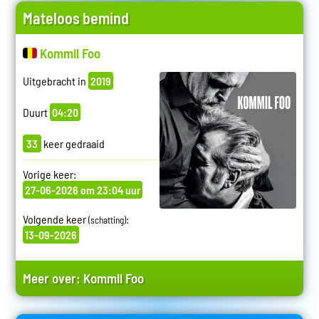
Mateloos bemind
Kommil Foo
Uitgebracht in
2019
Duurt
04:20
33
keer gedraaid
Vorige keer:
27-06-2026 om 23:04 uur
Volgende keer
:
(schatting)
13-09-2026
Meer over:
Kommil Foo