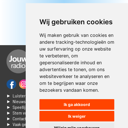
Wij gebruiken cookies
Wij maken gebruik van cookies en
andere tracking-technologieën om
uw surfervaring op onze website
te verbeteren, om
gepersonaliseerde inhoud en
advertenties te tonen, om ons
websiteverkeer te analyseren en
om te begrijpen waar onze
bezoekers vandaan komen.
► Luisteren naar Jouwradio
► Nieuws
Ik ga akkoord
► Speellijst
► Stem voor de Dag top 3
Ik weiger
► Contacteer ons
► Vaak gestelde vragen
Wijzig mijn voorkeuren