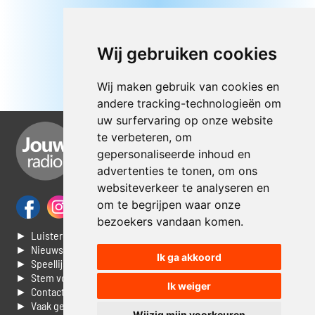
Wij gebruiken cookies
Wij maken gebruik van cookies en
andere tracking-technologieën om
uw surfervaring op onze website
te verbeteren, om
gepersonaliseerde inhoud en
advertenties te tonen, om ons
websiteverkeer te analyseren en
om te begrijpen waar onze
bezoekers vandaan komen.
► Luisteren naar Jouwradio
► Nieuws
Ik ga akkoord
► Speellijst
► Stem voor de Dag top 3
Ik weiger
► Contacteer ons
► Vaak gestelde vragen
Wijzig mijn voorkeuren