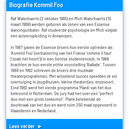
Biografie Kommil Foo
Raf Walschaerts (2 oktober 1965) en Mich Walschaerts (10
maart 1969) werden geboren als zonen van een Essense
dancinguitbater. Raf studeerde psychologie en Mich volgde
een acteeropleiding in Antwerpen.
In 1987 gaven de Essense broers hun eerste optreden als
'Kommil Foo' (verbastering van het Franse 'comme il faut'
('zoals het hoort')) in een Gentse studentenclub. In 1988
brachten ze hun eerste echte voorstelling 'Ballade'. Tussen
1988 en 1992 schreven de broers drie muzikale
theaterprogramma's. Met wisselend succes speelden ze vol
overtuiging in jeugdhuizen, kleine theatertjes, enzovoort.
Eind 1992 werd het vierde programma 'Plank' van het duo
bekroond in Rotterdam. De jury had het over een "perfect
duo met een grote toekomst". Plank betekende de
doorbraak van het duo en werd ruim 250 maal opgevoerd in
Vlaanderen en Nederland.
Lees verder ►