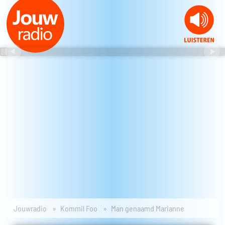
Jouwradio
Kommil Foo
Man genaamd Marianne