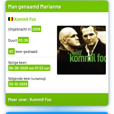
Man genaamd Marianne
Kommil Foo
Uitgebracht in
2008
Duurt
03:38
87
keer gedraaid
Vorige keer:
06-08-2026 om 01:53 uur
Volgende keer
:
(schatting)
30-10-2026
Meer over:
Kommil Foo