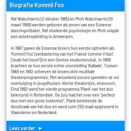
Biografie Kommil Foo
Raf Walschaerts (2 oktober 1965) en Mich Walschaerts (10
maart 1969) werden geboren als zonen van een Essense
dancinguitbater. Raf studeerde psychologie en Mich volgde
een acteeropleiding in Antwerpen.
In 1987 gaven de Essense broers hun eerste optreden als
'Kommil Foo' (verbastering van het Franse 'comme il faut'
('zoals het hoort')) in een Gentse studentenclub. In 1988
brachten ze hun eerste echte voorstelling 'Ballade'. Tussen
1988 en 1992 schreven de broers drie muzikale
theaterprogramma's. Met wisselend succes speelden ze vol
overtuiging in jeugdhuizen, kleine theatertjes, enzovoort.
Eind 1992 werd het vierde programma 'Plank' van het duo
bekroond in Rotterdam. De jury had het over een "perfect
duo met een grote toekomst". Plank betekende de
doorbraak van het duo en werd ruim 250 maal opgevoerd in
Vlaanderen en Nederland.
Lees verder ►