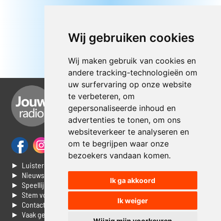
Wij gebruiken cookies
Wij maken gebruik van cookies en
andere tracking-technologieën om
uw surfervaring op onze website
te verbeteren, om
gepersonaliseerde inhoud en
advertenties te tonen, om ons
websiteverkeer te analyseren en
om te begrijpen waar onze
bezoekers vandaan komen.
► Luisteren naar Jouwradio
► Nieuws
Ik ga akkoord
► Speellijst
► Stem voor de Dag top 3
Ik weiger
► Contacteer ons
► Vaak gestelde vragen
Wijzig mijn voorkeuren