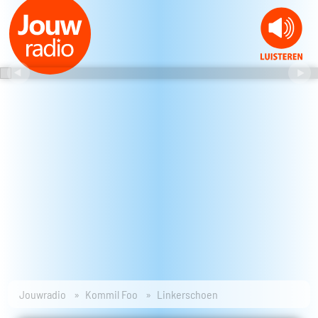
Jouwradio
Kommil Foo
Linkerschoen