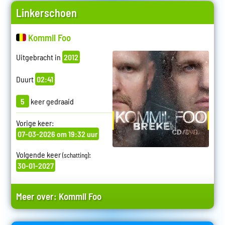
Linkerschoen
Kommil Foo
Uitgebracht in
2012
Duurt
02:41
5
keer gedraaid
Vorige keer:
07-03-2026 om 19:32 uur
Volgende keer
:
(schatting)
30-01-2027
Meer over:
Kommil Foo