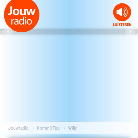
Jouwradio
Kommil Foo
Willy