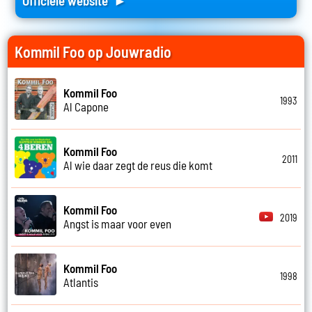
Officiele website ►
Kommil Foo op Jouwradio
Kommil Foo
1993
Al Capone
Kommil Foo
2011
Al wie daar zegt de reus die komt
Kommil Foo
2019
Angst is maar voor even
Kommil Foo
1998
Atlantis