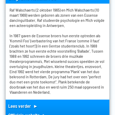
Raf Walschaerts (2 oktober 1965) en Mich Walschaerts (10
maart 1969) werden geboren als zonen van een Essense
dancinguitbater. Raf studeerde psychologie en Mich volgde
een acteeropleiding in Antwerpen.
In 1987 gaven de Essense broers hun eerste optreden als
'Kommil Foo' (verbastering van het Franse 'comme il faut'
('zoals het hoort')) in een Gentse studentenclub. In 1988
brachten ze hun eerste echte voorstelling 'Ballade'. Tussen
1988 en 1992 schreven de broers drie muzikale
theaterprogramma's. Met wisselend succes speelden ze vol
overtuiging in jeugdhuizen, kleine theatertjes, enzovoort.
Eind 1992 werd het vierde programma 'Plank' van het duo
bekroond in Rotterdam. De jury had het over een "perfect
duo met een grote toekomst". Plank betekende de
doorbraak van het duo en werd ruim 250 maal opgevoerd in
Vlaanderen en Nederland.
Lees verder ►