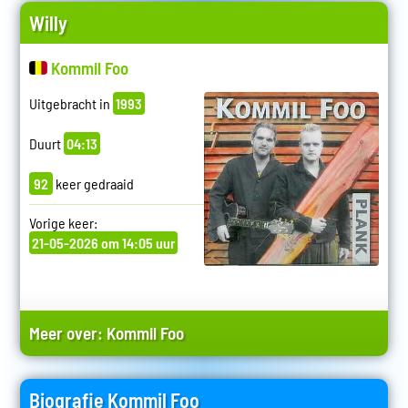
Willy
Kommil Foo
Uitgebracht in
1993
Duurt
04:13
92
keer gedraaid
Vorige keer:
21-05-2026 om 14:05 uur
Meer over:
Kommil Foo
Biografie Kommil Foo