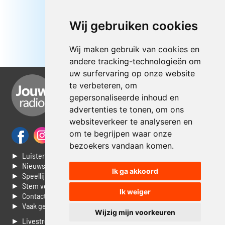
Wij gebruiken cookies
Wij maken gebruik van cookies en
andere tracking-technologieën om
uw surfervaring op onze website
te verbeteren, om
gepersonaliseerde inhoud en
advertenties te tonen, om ons
websiteverkeer te analyseren en
om te begrijpen waar onze
bezoekers vandaan komen.
► Luisteren naar Jouwradio
► Nieuws
Ik ga akkoord
► Speellijst
► Stem voor de Dag top 3
Ik weiger
► Contacteer ons
► Vaak gestelde vragen
Wijzig mijn voorkeuren
► Livestream informatie