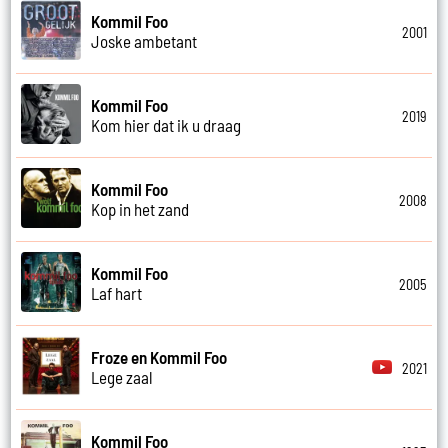
Kommil Foo
2001
Joske ambetant
Kommil Foo
2019
Kom hier dat ik u draag
Kommil Foo
2008
Kop in het zand
Kommil Foo
2005
Laf hart
Froze en Kommil Foo
2021
Lege zaal
Kommil Foo