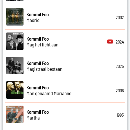
Kommil Foo
2002
Madrid
Kommil Foo
2024
Mag het licht aan
Kommil Foo
2025
Magistraal bestaan
Kommil Foo
2008
Man genaamd Marianne
Kommil Foo
1993
Martha