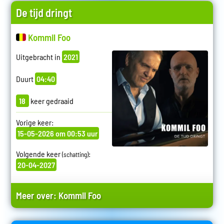
De tijd dringt
Kommil Foo
Uitgebracht in
2021
Duurt
04:40
18
keer gedraaid
Vorige keer:
15-05-2026 om 00:53 uur
Volgende keer
:
(schatting)
20-04-2027
Meer over:
Kommil Foo