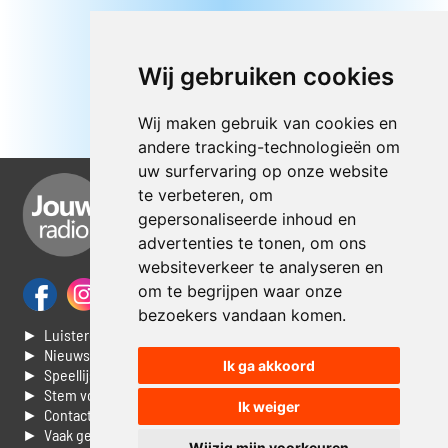
Wij gebruiken cookies
Wij maken gebruik van cookies en
andere tracking-technologieën om
uw surfervaring op onze website
te verbeteren, om
gepersonaliseerde inhoud en
advertenties te tonen, om ons
websiteverkeer te analyseren en
om te begrijpen waar onze
bezoekers vandaan komen.
► Luisteren naar Jouwradio
► Nieuws
Ik ga akkoord
► Speellijst
► Stem voor de Dag top 3
Ik weiger
► Contacteer ons
► Vaak gestelde vragen
Wijzig mijn voorkeuren