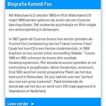
Biografie Kommil Foo
Raf Walschaerts (2 oktober 1965) en Mich Walschaerts (10
maart 1969) werden geboren als zonen van een Essense
dancinguitbater. Raf studeerde psychologie en Mich volgde
een acteeropleiding in Antwerpen.
In 1987 gaven de Essense broers hun eerste optreden als
'Kommil Foo' (verbastering van het Franse 'comme il faut'
('zoals het hoort')) in een Gentse studentenclub. In 1988
brachten ze hun eerste echte voorstelling 'Ballade'. Tussen
1988 en 1992 schreven de broers drie muzikale
theaterprogramma's. Met wisselend succes speelden ze vol
overtuiging in jeugdhuizen, kleine theatertjes, enzovoort.
Eind 1992 werd het vierde programma 'Plank' van het duo
bekroond in Rotterdam. De jury had het over een "perfect
duo met een grote toekomst". Plank betekende de
doorbraak van het duo en werd ruim 250 maal opgevoerd in
Vlaanderen en Nederland.
Lees verder ►