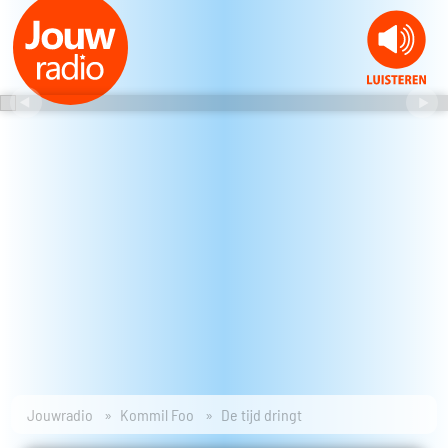
Jouwradio
Kommil Foo
De tijd dringt