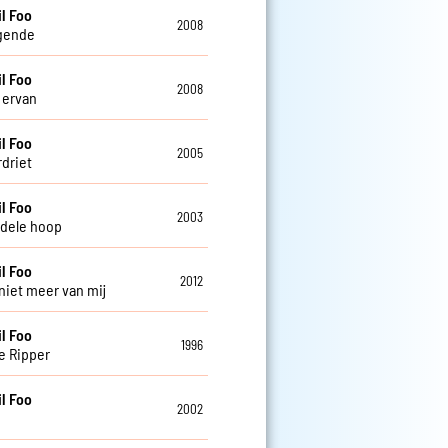
l Foo
2008
gende
l Foo
2008
 ervan
l Foo
2005
rdriet
l Foo
2003
ijdele hoop
l Foo
2012
 niet meer van mij
l Foo
1996
e Ripper
l Foo
2002