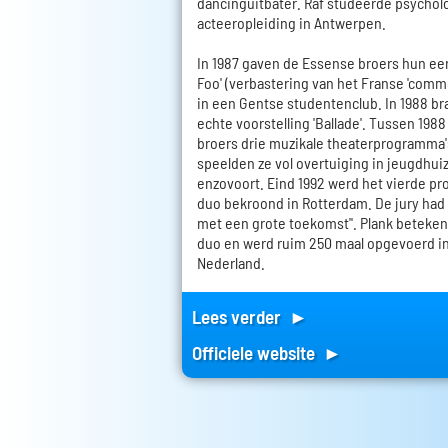
dancinguitbater. Raf studeerde psychol
acteeropleiding in Antwerpen.
In 1987 gaven de Essense broers hun ee
Foo' (verbastering van het Franse 'comme i
in een Gentse studentenclub. In 1988 br
echte voorstelling 'Ballade'. Tussen 198
broers drie muzikale theaterprogramma'
speelden ze vol overtuiging in jeugdhuiz
enzovoort. Eind 1992 werd het vierde pr
duo bekroond in Rotterdam. De jury had 
met een grote toekomst". Plank beteken
duo en werd ruim 250 maal opgevoerd i
Nederland.
Lees verder ►
Officiele website ►