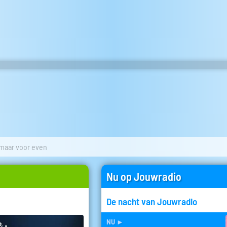
 maar voor even
Nu op Jouwradio
De nacht van Jouwradio
nu
►