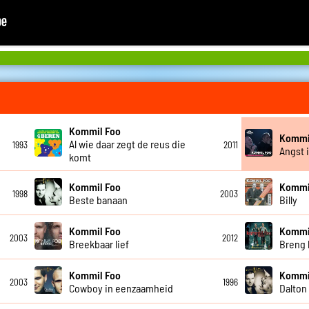
Kommil Foo
Kommi
Al wie daar zegt de reus die
1993
2011
Angst 
komt
Kommil Foo
Kommi
1998
2003
Beste banaan
Billy
Kommil Foo
Kommi
2003
2012
Breekbaar lief
Breng
Kommil Foo
Kommi
2003
1996
Cowboy in eenzaamheid
Dalton