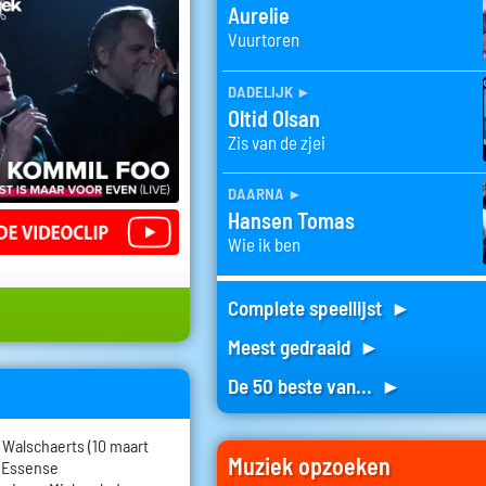
Aurelie
Vuurtoren
dadelijk
►
Oltid Olsan
Zis van de zjei
daarna
►
Hansen Tomas
Wie ik ben
Complete speellijst ►
Meest gedraaid ►
De 50 beste van... ►
 Walschaerts (10 maart
Muziek opzoeken
n Essense