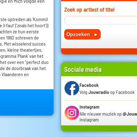
ogie en Mich volgde een
Zoek op artiest of titel
rste optreden als 'Kommil
l faut' ('zoals het hoort'))
achten ze hun eerste
8 en 1992 schreven de
s. Met wisselend succes
en, kleine theatertjes,
ogramma 'Plank' van het
het over een "perfect duo
de de doorbraak van het
Sociale media
n Vlaanderen en
Facebook
Volg
Jouwradio
op Facebook
Instagram
Alle nieuwe muziek op
@Jouw
Instagram