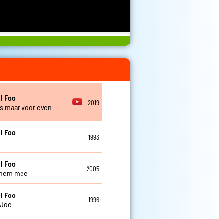
l Foo
2019
is maar voor even
l Foo
1993
l Foo
2005
 hem mee
l Foo
1996
 Joe