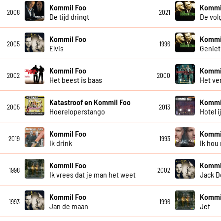
Kommil Foo
Kommi
2008
2021
De tijd dringt
De vol
Kommil Foo
Kommi
2005
1996
Elvis
Geniet
Kommil Foo
Kommi
2002
2000
Het beest is baas
Het ve
Katastroof en Kommil Foo
Kommi
2005
2013
Hoereloperstango
Hotel 
Kommil Foo
Kommi
2019
1993
Ik drink
Ik hou
Kommil Foo
Kommi
1998
2002
Ik vrees dat je man het weet
Jack D
Kommil Foo
Kommi
1993
1996
Jan de maan
Jef