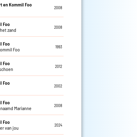
t en Kommil Foo
2008
l Foo
2008
 het zand
l Foo
1993
Kommil Foo
l Foo
2012
rschoen
l Foo
2002
l Foo
2008
enaamd Marianne
l Foo
2024
er van jou