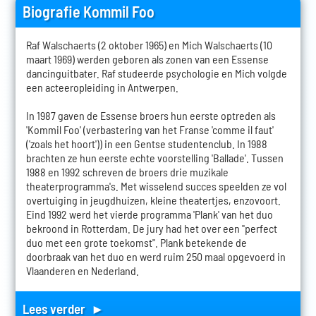
Biografie Kommil Foo
Raf Walschaerts (2 oktober 1965) en Mich Walschaerts (10
maart 1969) werden geboren als zonen van een Essense
dancinguitbater. Raf studeerde psychologie en Mich volgde
een acteeropleiding in Antwerpen.
In 1987 gaven de Essense broers hun eerste optreden als
'Kommil Foo' (verbastering van het Franse 'comme il faut'
('zoals het hoort')) in een Gentse studentenclub. In 1988
brachten ze hun eerste echte voorstelling 'Ballade'. Tussen
1988 en 1992 schreven de broers drie muzikale
theaterprogramma's. Met wisselend succes speelden ze vol
overtuiging in jeugdhuizen, kleine theatertjes, enzovoort.
Eind 1992 werd het vierde programma 'Plank' van het duo
bekroond in Rotterdam. De jury had het over een "perfect
duo met een grote toekomst". Plank betekende de
doorbraak van het duo en werd ruim 250 maal opgevoerd in
Vlaanderen en Nederland.
Lees verder ►