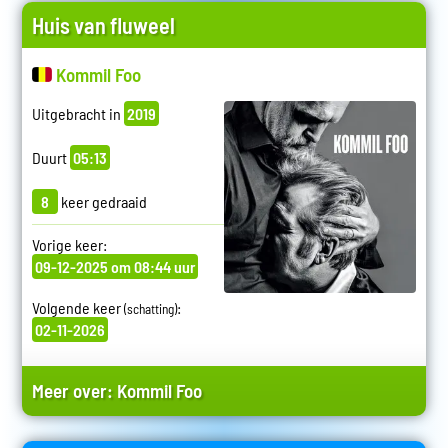
Huis van fluweel
Kommil Foo
Uitgebracht in
2019
Duurt
05:13
8
keer gedraaid
Vorige keer:
09-12-2025 om 08:44 uur
Volgende keer
:
(schatting)
02-11-2026
Meer over:
Kommil Foo