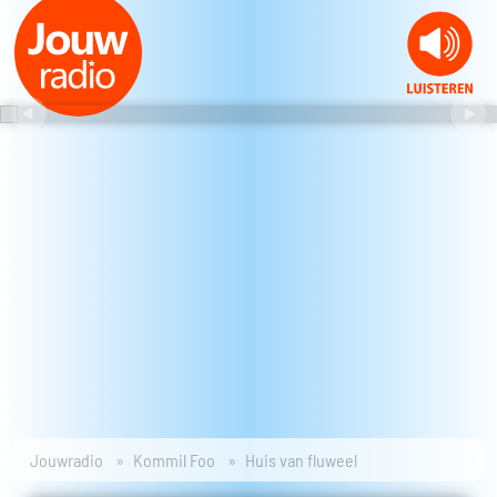
Jouwradio
Kommil Foo
Huis van fluweel