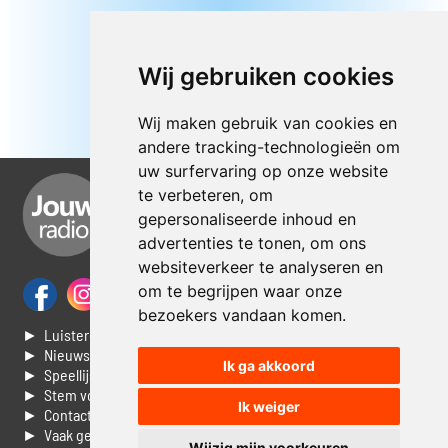
Wij gebruiken cookies
Wij maken gebruik van cookies en
andere tracking-technologieën om
uw surfervaring op onze website
te verbeteren, om
gepersonaliseerde inhoud en
advertenties te tonen, om ons
websiteverkeer te analyseren en
om te begrijpen waar onze
bezoekers vandaan komen.
► Luisteren naar Jouwradio
► Nieuws
Ik ga akkoord
► Speellijst
► Stem voor de Dag top 3
Ik weiger
► Contacteer ons
► Vaak gestelde vragen
Wijzig mijn voorkeuren