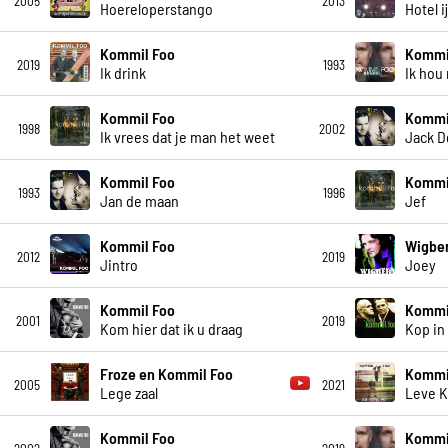
2005
2013
Hoereloperstango
Hotel 
Kommil Foo
Kommi
2019
1993
Ik drink
Ik hou
Kommil Foo
Kommi
1998
2002
Ik vrees dat je man het weet
Jack D
Kommil Foo
Kommi
1993
1996
Jan de maan
Jef
Kommil Foo
Wigber
2012
2019
Jintro
Joey
Kommil Foo
Kommi
2001
2019
Kom hier dat ik u draag
Kop in
Froze en Kommil Foo
Kommi
2005
2021
Lege zaal
Leve 
Kommil Foo
Kommi