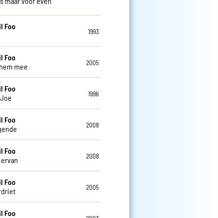
is maar voor even
l Foo
1993
l Foo
2005
 hem mee
l Foo
1996
 Joe
l Foo
2008
gende
l Foo
2008
 ervan
l Foo
2005
rdriet
l Foo