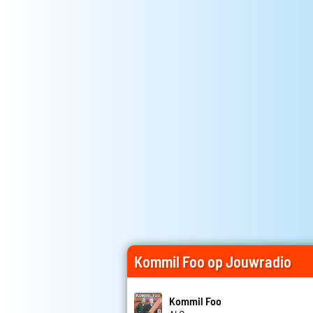
Kommil Foo op Jouwradio
Kommil Foo