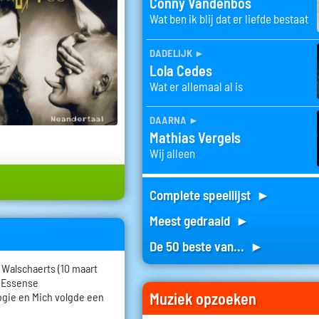
Conny Vandenbos
Wat ben ik blij dat er liefde bestaat
dadelijk
►
Lola Cedes
Wat er allemaal al is
daarna
►
Mathias Vergels
Wij alleen
Complete speellijst ►
Meest gedraaid ►
De 50 beste van... ►
 Walschaerts (10 maart
n Essense
Muziek opzoeken
ogie en Mich volgde een