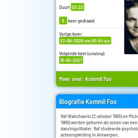
Duurt
03:22
5
keer gedraaid
Vorige keer:
23-06-2026 om 00:54 uur
Volgende keer
:
(schatting)
16-05-2027
Meer over:
Kommil Foo
Biografie Kommil Foo
Raf Walschaerts (2 oktober 1965) en Mich
1969) werden geboren als zonen van ee
dancinguitbater. Raf studeerde psychol
acteeropleiding in Antwerpen.