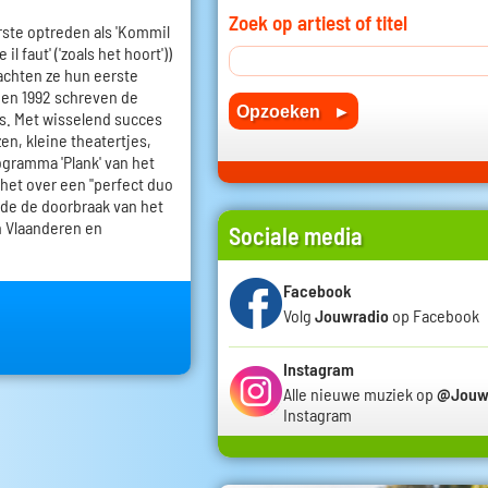
Zoek op artiest of titel
rste optreden als 'Kommil
l faut' ('zoals het hoort'))
achten ze hun eerste
8 en 1992 schreven de
s. Met wisselend succes
en, kleine theatertjes,
ogramma 'Plank' van het
het over een "perfect duo
de de doorbraak van het
n Vlaanderen en
Sociale media
Facebook
Volg
Jouwradio
op Facebook
Instagram
Alle nieuwe muziek op
@Jouw
Instagram