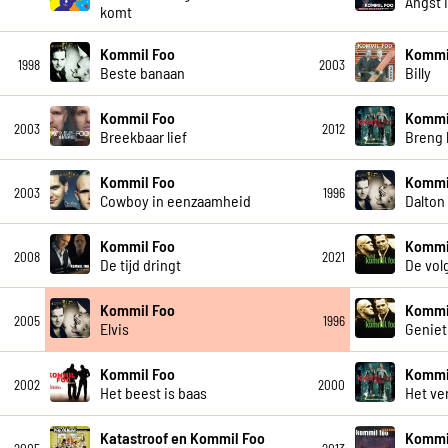
Angst 
komt
Kommil Foo
Kommi
1998
2003
Beste banaan
Billy
Kommil Foo
Kommi
2003
2012
Breekbaar lief
Breng
Kommil Foo
Kommi
2003
1996
Cowboy in eenzaamheid
Dalton
Kommil Foo
Kommi
2008
2021
De tijd dringt
De vol
Kommil Foo
Kommi
2005
1996
Elvis
Geniet
Kommil Foo
Kommi
2002
2000
Het beest is baas
Het ve
Katastroof en Kommil Foo
Kommi