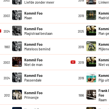
2002
2019
Liefde zonder meer
Linke
Kommil Foo
Kommi
2003
2019
Maan
Madrid
Kommil Foo
Kommi
2024
2025
Magistraal bestaan
Man g
Kommil Foo
Kommi
1993
2019
Mateloos bemind
Mijlenv
Kommil Foo
Kommi
2003
2019
Niet de man
Niet vo
Kommil Foo
Kommi
2024
2019
Passendale
Pijp ui
Frank 
Kommil Foo
Foo
2012
1996
Prinsesje
Raam