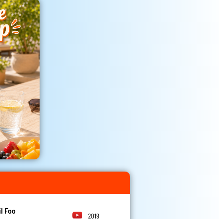
l Foo
2019