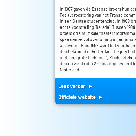
In 1987 gaven de Essense broers hun ee
Foo' (verbastering van het Franse 'comme i
in een Gentse studentenclub. In 1988 br
echte voorstelling 'Ballade'. Tussen 198
broers drie muzikale theaterprogramma'
speelden ze vol overtuiging in jeugdhuiz
enzovoort. Eind 1992 werd het vierde pr
duo bekroond in Rotterdam. De jury had 
met een grote toekomst". Plank beteken
duo en werd ruim 250 maal opgevoerd i
Nederland.
Lees verder ►
Officiele website ►