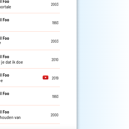
l Foo
2003
mortale
l Foo
1993
l Foo
2003
7
l Foo
2010
 je dat ik doe
l Foo
2019
ee
l Foo
1993
l Foo
2000
 houden van