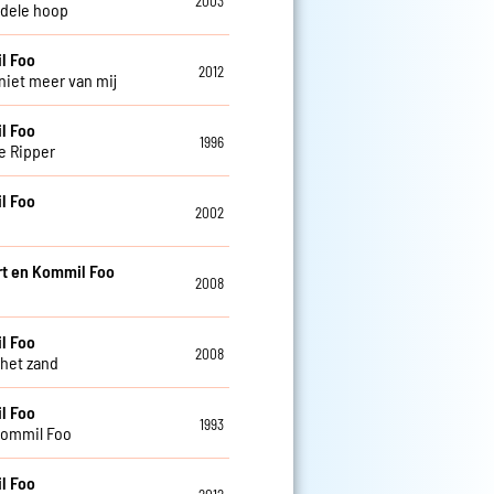
2003
ijdele hoop
l Foo
2012
 niet meer van mij
l Foo
1996
e Ripper
l Foo
2002
t en Kommil Foo
2008
l Foo
2008
 het zand
l Foo
1993
Kommil Foo
l Foo