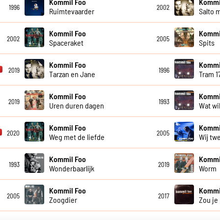
Kommil Foo
Kommi
1996
2002
Ruimtevaarder
Salto 
Kommil Foo
Kommi
2002
2005
Spaceraket
Spits
Kommil Foo
Kommi
2019
1996
Tarzan en Jane
Tram 1
Kommil Foo
Kommi
2019
1993
Uren duren dagen
Wat wil
Kommil Foo
Kommi
2020
2005
Weg met de liefde
Wij tw
Kommil Foo
Kommi
1993
2019
Wonderbaarlijk
Worm
Kommil Foo
Kommi
2005
2017
Zoogdier
Zou je