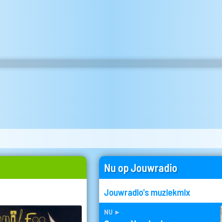
Nu op Jouwradio
Jouwradio's muziekmix
nu
►