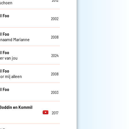
2012
rschoen
l Foo
2002
l Foo
2008
enaamd Marianne
l Foo
2024
er van jou
l Foo
2008
or mij alleen
l Foo
2003
t
Boddin en Kommil
2017