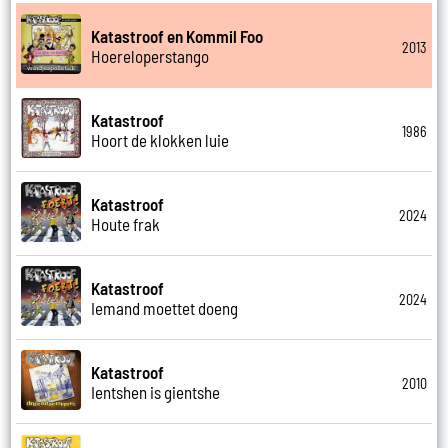
Katastroof en Kommil Foo
2013
Hoereloperstango
Katastroof
1986
Hoort de klokken luie
Katastroof
2024
Houte frak
Katastroof
2024
Iemand moettet doeng
Katastroof
2010
Ientshen is gientshe