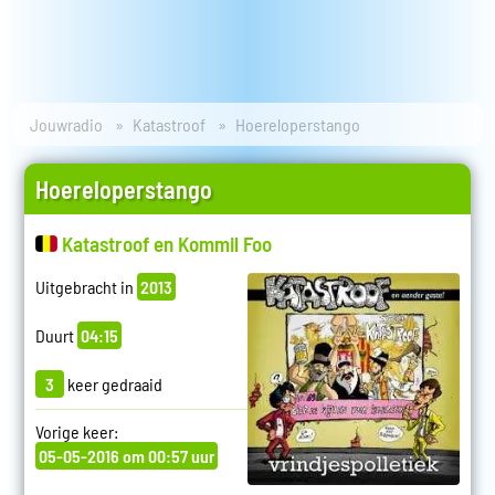
Jouwradio
Katastroof
Hoereloperstango
Hoereloperstango
Katastroof en Kommil Foo
Uitgebracht in
2013
Duurt
04:15
3
keer gedraaid
Vorige keer:
05-05-2016 om 00:57 uur