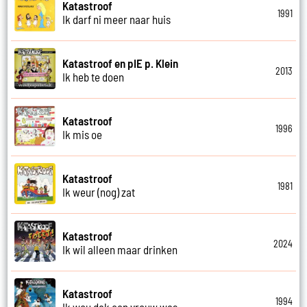
Katastroof
1991
Ik darf ni meer naar huis
Katastroof en pIE p. Klein
2013
Ik heb te doen
Katastroof
1996
Ik mis oe
Katastroof
1981
Ik weur (nog) zat
Katastroof
2024
Ik wil alleen maar drinken
Katastroof
1994
Ik wou dak een vrouw was