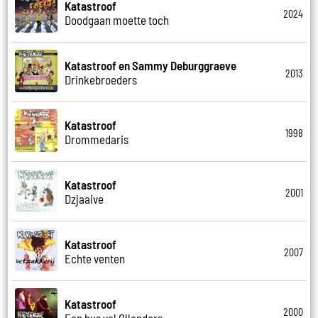
Katastroof
2024
Doodgaan moette toch
Katastroof en Sammy Deburggraeve
2013
Drinkebroeders
Katastroof
1998
Drommedaris
Katastroof
2001
Dzjaaive
Katastroof
2007
Echte venten
Katastroof
2000
Een bus vol Ollanders