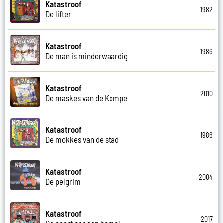
Katastroof
1982
De lifter
Katastroof
1986
De man is minderwaardig
Katastroof
2010
De maskes van de Kempe
Katastroof
1986
De mokkes van de stad
Katastroof
2004
De pelgrim
Katastroof
2017
De poort nor den hemel