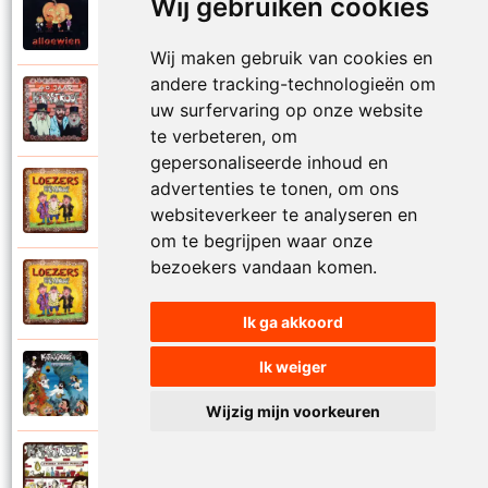
Wij gebruiken cookies
Katastroof
2003
Katafonie
Wij maken gebruik van cookies en
andere tracking-technologieën om
Katastroof
uw surfervaring op onze website
2017
Kendeda
te verbeteren, om
gepersonaliseerde inhoud en
advertenties te tonen, om ons
Katastroof
2014
Kindere
websiteverkeer te analyseren en
om te begrijpen waar onze
bezoekers vandaan komen.
Katastroof
2014
Kjienekjie were
Ik ga akkoord
Ik weiger
Katastroof
1994
Kleer veur de strijd
Wijzig mijn voorkeuren
Katastroof
1996
Kroeg