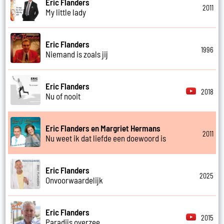
Eric Flanders
2011
My little lady
Eric Flanders
1996
Niemand is zoals jij
Eric Flanders
2018
Nu of nooit
Eric Flanders en Margriet Hermans
2011
Nu weet ik dat liefde een doewoord is
Eric Flanders
2025
Onvoorwaardelijk
Eric Flanders
2015
Paradijs overzee