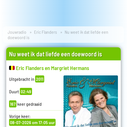
Jouwradio
Eric Flanders
Nu weet ik dat liefde een
doewoord is
Nu weet ik dat liefde een doewoord is
Eric Flanders en Margriet Hermans
Uitgebracht in
2011
Duurt
02:49
167
keer gedraaid
Vorige keer:
08-07-2026 om 17:05 uur