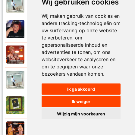
Wij gebruiken cookies
Margriet Hermans
1999
Sarah blue
Wij maken gebruik van cookies en
andere tracking-technologieën om
Margriet Hermans
uw surfervaring op onze website
1995
Shuttle naar de hemel
te verbeteren, om
gepersonaliseerde inhoud en
Margriet Hermans
advertenties te tonen, om ons
2022
Spiegelbeeld
websiteverkeer te analyseren en
om te begrijpen waar onze
bezoekers vandaan komen.
Margriet Hermans
1999
Terug naar de kust
Ik ga akkoord
Ik weiger
Margriet Hermans
1992
Tussen Aa en Nete
Wijzig mijn voorkeuren
Margriet Hermans en Celien
2022
Vechter