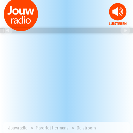
Jouwradio
Margriet Hermans
De stroom