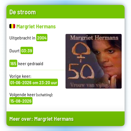
De stroom
Margriet Hermans
Uitgebracht in
2004
Duurt
03:39
165
keer gedraaid
Vorige keer:
01-06-2026 om 23:20 uur
Volgende keer
:
(schatting)
15-08-2026
Meer over:
Margriet Hermans