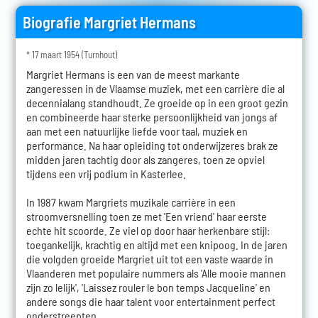
Biografie Margriet Hermans
* 17 maart 1954 (Turnhout)
Margriet Hermans is een van de meest markante
zangeressen in de Vlaamse muziek, met een carrière die al
decennialang standhoudt. Ze groeide op in een groot gezin
en combineerde haar sterke persoonlijkheid van jongs af
aan met een natuurlijke liefde voor taal, muziek en
performance. Na haar opleiding tot onderwijzeres brak ze
midden jaren tachtig door als zangeres, toen ze opviel
tijdens een vrij podium in Kasterlee.
In 1987 kwam Margriets muzikale carrière in een
stroomversnelling toen ze met 'Een vriend' haar eerste
echte hit scoorde. Ze viel op door haar herkenbare stijl:
toegankelijk, krachtig en altijd met een knipoog. In de jaren
die volgden groeide Margriet uit tot een vaste waarde in
Vlaanderen met populaire nummers als 'Alle mooie mannen
zijn zo lelijk', 'Laissez rouler le bon temps Jacqueline' en
andere songs die haar talent voor entertainment perfect
onderstreepten.