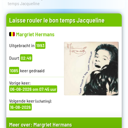
temps Jacqueline
Laisse rouler le bon temps Jacqueline
Margriet Hermans
Uitgebracht in
1993
Duurt
02:49
1085
keer gedraaid
Vorige keer:
06-08-2026 om 07:45 uur
Volgende keer
:
(schatting)
16-08-2026
Meer over:
Margriet Hermans