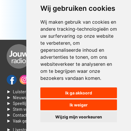
Wij gebruiken cookies
Wij maken gebruik van cookies en
andere tracking-technologieën om
uw surfervaring op onze website
te verbeteren, om
gepersonaliseerde inhoud en
advertenties te tonen, om ons
websiteverkeer te analyseren en
om te begrijpen waar onze
bezoekers vandaan komen.
► Luisteren naar Jouwradio
Ik ga akkoord
► Nieuws
► Speellijst
Ik weiger
► Stem voor de Dag top 3
► Contacteer ons
Wijzig mijn voorkeuren
► Vaak gestelde vragen
► Livestream informatie