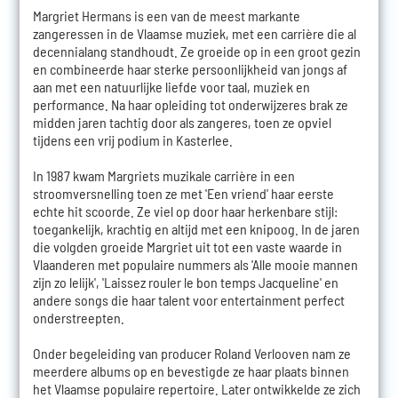
Margriet Hermans is een van de meest markante
zangeressen in de Vlaamse muziek, met een carrière die al
decennialang standhoudt. Ze groeide op in een groot gezin
en combineerde haar sterke persoonlijkheid van jongs af
aan met een natuurlijke liefde voor taal, muziek en
performance. Na haar opleiding tot onderwijzeres brak ze
midden jaren tachtig door als zangeres, toen ze opviel
tijdens een vrij podium in Kasterlee.
In 1987 kwam Margriets muzikale carrière in een
stroomversnelling toen ze met 'Een vriend' haar eerste
echte hit scoorde. Ze viel op door haar herkenbare stijl:
toegankelijk, krachtig en altijd met een knipoog. In de jaren
die volgden groeide Margriet uit tot een vaste waarde in
Vlaanderen met populaire nummers als 'Alle mooie mannen
zijn zo lelijk', 'Laissez rouler le bon temps Jacqueline' en
andere songs die haar talent voor entertainment perfect
onderstreepten.
Onder begeleiding van producer Roland Verlooven nam ze
meerdere albums op en bevestigde ze haar plaats binnen
het Vlaamse populaire repertoire. Later ontwikkelde ze zich