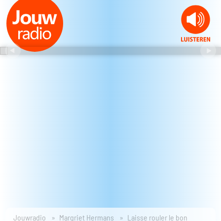
Jouwradio
Margriet Hermans
Laisse rouler le bon