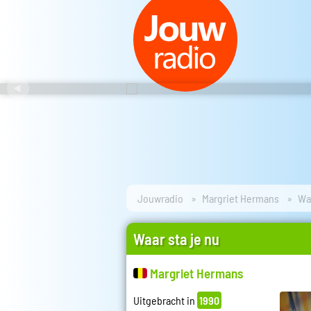
Jouwradio
Margriet Hermans
Waa
Waar sta je nu
Margriet Hermans
Uitgebracht in
1990