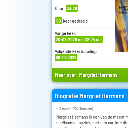
Duurt
03:26
90
keer gedraaid
Vorige keer:
20-07-2026 om 02:24 uur
Volgende keer
:
(schatting)
09-10-2026
Meer over:
Margriet Hermans
Biografie Margriet Hermans
* 17 maart 1954 (Turnhout)
Margriet Hermans is een van de meest 
de Vlaamse muziek, met een carrière die