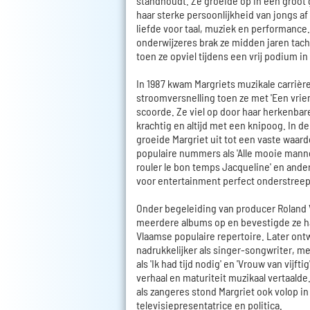
standhoudt. Ze groeide op in een groot
haar sterke persoonlijkheid van jongs af
liefde voor taal, muziek en performance.
onderwijzeres brak ze midden jaren tach
toen ze opviel tijdens een vrij podium in
In 1987 kwam Margriets muzikale carrièr
stroomversnelling toen ze met 'Een vrien
scoorde. Ze viel op door haar herkenbare 
krachtig en altijd met een knipoog. In de
groeide Margriet uit tot een vaste waar
populaire nummers als 'Alle mooie mannen 
rouler le bon temps Jacqueline' en ander
voor entertainment perfect onderstreep
Onder begeleiding van producer Roland
meerdere albums op en bevestigde ze ha
Vlaamse populaire repertoire. Later ont
nadrukkelijker als singer-songwriter, me
als 'Ik had tijd nodig' en 'Vrouw van vijfti
verhaal en maturiteit muzikaal vertaalde.
als zangeres stond Margriet ook volop in
televisiepresentatrice en politica.