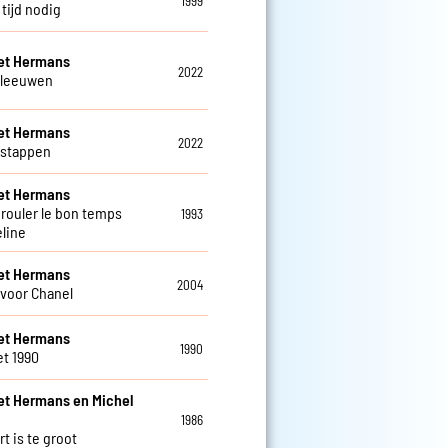
1999
tijd nodig
et Hermans
2022
 leeuwen
et Hermans
2022
 stappen
et Hermans
 rouler le bon temps
1993
line
et Hermans
2004
 voor Chanel
et Hermans
1990
et 1990
et Hermans en Michel
1986
rt is te groot