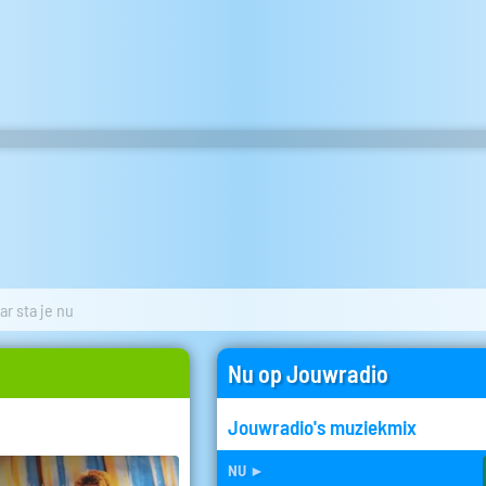
r sta je nu
Nu op Jouwradio
Jouwradio's muziekmix
nu
►