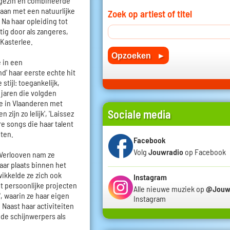
 gezin en combineerde
 aan met een natuurlijke
Zoek op artiest of titel
 Na haar opleiding tot
tig door als zangeres,
 Kasterlee.
e in een
d' haar eerste echte hit
stijl: toegankelijk,
 jaren die volgden
de in Vlaanderen met
Sociale media
zijn zo lelijk', 'Laissez
e songs die haar talent
ten.
Facebook
Volg
Jouwradio
op Facebook
 Verlooven nam ze
ar plaats binnen het
wikkelde ze zich ook
Instagram
t persoonlijke projecten
Alle nieuwe muziek op
@Jouw
g', waarin ze haar eigen
Instagram
 Naast haar activiteiten
 de schijnwerpers als