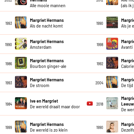
Alle mooie mannen
(als ik 
Margriet Hermans
Margri
1993
1990
Als de nacht komt
Als je 
Margriet Hermans
Margri
1990
1998
Amsterdam
Avanti
Margriet Hermans
Margri
1986
1992
Bourbon ginger-ale
Calori
Margriet Hermans
Margri
1993
2004
De stroom
De tijd
Margri
Ive en Margriet
Leeu
1984
2018
De wereld draait maar door
De wer
Margriet Hermans
Margri
1999
1990
De wereld is zo klein
Dezel