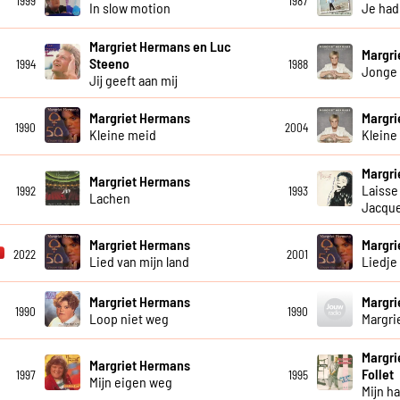
1999
1987
In slow motion
Je had 
Margriet Hermans en Luc
Margri
Steeno
1994
1988
Jonge
Jij geeft aan mij
Margriet Hermans
Margri
1990
2004
Kleine meid
Kleine
Margri
Margriet Hermans
Laisse
1992
1993
Lachen
Jacque
Margriet Hermans
Margri
2022
2001
Lied van mijn land
Liedje
Margriet Hermans
Margri
1990
1990
Loop niet weg
Margri
Margri
Margriet Hermans
Follet
1997
1995
Mijn eigen weg
Mijn ha