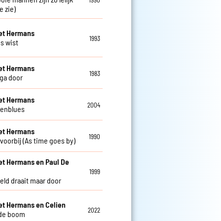
je zie)
et Hermans
1993
es wist
et Hermans
1983
 ga door
et Hermans
2004
eenblues
et Hermans
1990
 voorbij (As time goes by)
et Hermans en Paul De
w
1999
eld draait maar door
et Hermans en Celien
2022
fde boom