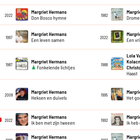
Margriet Hermans
Margri
2022
1982
Don Bosco hymne
Dromen
Margriet Hermans
Margri
1997
2022
Een leven samen
Een vr
Lola V
Margriet Hermans
Kolacn
1987
1988
Fonkelende lichtjes
Christ
Haast
Margriet Hermans
Margri
2008
1995
Heksen en duivels
Het go
Margriet Hermans
Margri
2022
1992
Ik ben met zijn tweeen
Ik heb
Margriet Hermans
Margri