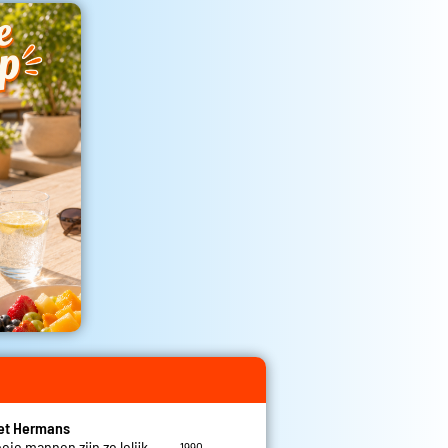
et Hermans
oie mannen zijn zo lelijk
1990