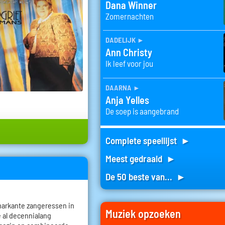
Dana Winner
Zomernachten
dadelijk
►
Ann Christy
Ik leef voor jou
daarna
►
Anja Yelles
De soep is aangebrand
Complete speellijst ►
Meest gedraaid ►
De 50 beste van... ►
markante zangeressen in
Muziek opzoeken
 al decennialang