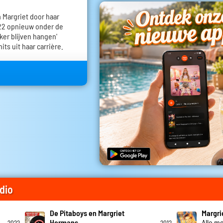
m Margriet door haar
022 opnieuw onder de
ker blijven hangen'
its uit haar carrière.
dio
De Pitaboys en Margriet
Margri
Hermans
Alle mo
2022
2012