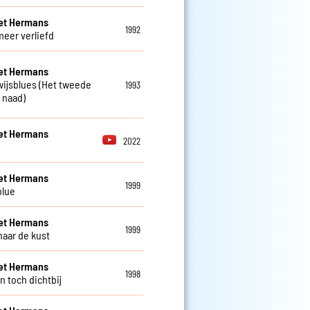
et Hermans
1992
meer verliefd
et Hermans
ijsblues (Het tweede
1993
n naad)
et Hermans
2022
n
et Hermans
1999
blue
et Hermans
1999
naar de kust
et Hermans
1998
n toch dichtbij