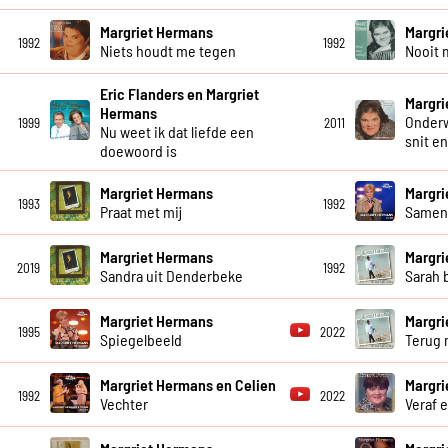
Margriet Hermans
Margri
1992
1992
Niets houdt me tegen
Nooit 
Eric Flanders en Margriet
Margri
Hermans
Onderw
1999
2011
Nu weet ik dat liefde een
snit e
doewoord is
Margriet Hermans
Margri
1993
1992
Praat met mij
Same
Margriet Hermans
Margri
2019
1992
Sandra uit Denderbeke
Sarah 
Margriet Hermans
Margri
1995
2022
Spiegelbeeld
Terug 
Margriet Hermans en Celien
Margri
1992
2022
Vechter
Veraf e