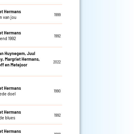
et Hermans
1999
 van jou
et Hermans
1992
iend 1992
an Huynegem, Juul
y, Margriet Hermans,
2022
off en Metejoor
et Hermans
1990
ede doel
et Hermans
1992
 de blues
et Hermans