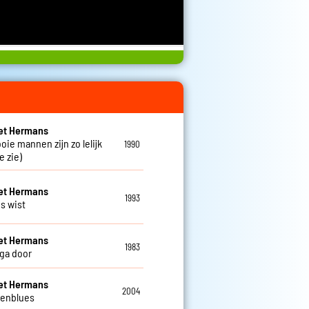
et Hermans
oie mannen zijn zo lelijk
1990
je zie)
et Hermans
1993
es wist
et Hermans
1983
 ga door
et Hermans
2004
eenblues