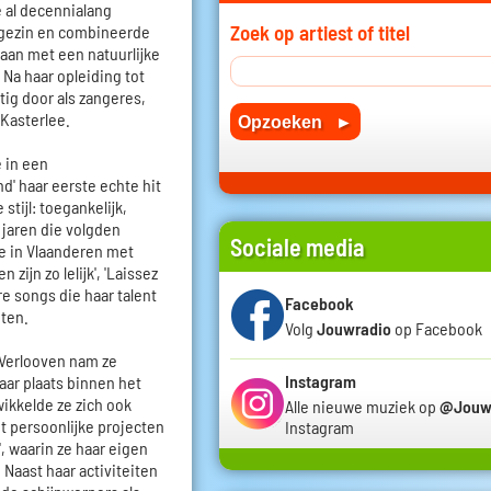
 al decennialang
Zoek op artiest of titel
 gezin en combineerde
 aan met een natuurlijke
 Na haar opleiding tot
tig door als zangeres,
 Kasterlee.
e in een
d' haar eerste echte hit
stijl: toegankelijk,
 jaren die volgden
Sociale media
de in Vlaanderen met
zijn zo lelijk', 'Laissez
e songs die haar talent
Facebook
ten.
Volg
Jouwradio
op Facebook
 Verlooven nam ze
Instagram
ar plaats binnen het
wikkelde ze zich ook
Alle nieuwe muziek op
@Jouw
t persoonlijke projecten
Instagram
g', waarin ze haar eigen
 Naast haar activiteiten