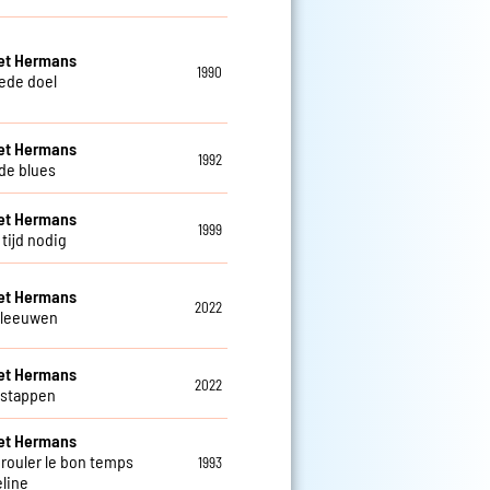
et Hermans
1990
ede doel
et Hermans
1992
 de blues
et Hermans
1999
tijd nodig
et Hermans
2022
 leeuwen
et Hermans
2022
 stappen
et Hermans
 rouler le bon temps
1993
line