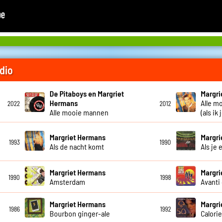
dio
De Pitaboys en Margriet
Margri
Hermans
Alle mo
2022
2012
Alle mooie mannen
(als ik 
Margriet Hermans
Margri
1993
1990
Als de nacht komt
Als je 
Margriet Hermans
Margri
1990
1998
Amsterdam
Avanti
Margriet Hermans
Margri
1986
1992
Bourbon ginger-ale
Calori