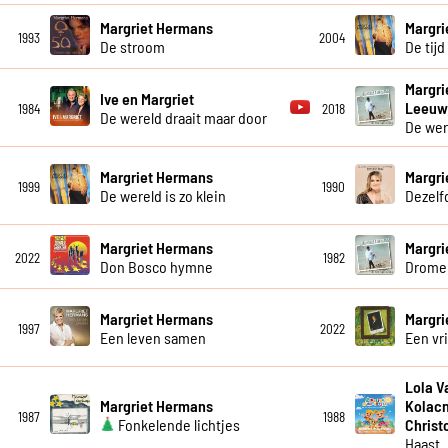
Margriet Hermans
Margri
1993
2004
De stroom
De tijd
Margri
Ive en Margriet
Leeu
1984
2018
De wereld draait maar door
De wer
Margriet Hermans
Margri
1999
1990
De wereld is zo klein
Dezel
Margriet Hermans
Margri
2022
1982
Don Bosco hymne
Dromen
Margriet Hermans
Margri
1997
2022
Een leven samen
Een vr
Lola V
Margriet Hermans
Kolacn
1987
1988
Fonkelende lichtjes
Christ
Haast