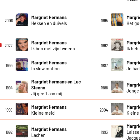
Margriet Hermans
Margri
2008
1995
Heksen en duivels
Het go
Margriet Hermans
Margri
2022
1992
Ik ben met zijn tweeen
Ik heb
Margriet Hermans
Margri
1999
1987
In slow motion
Je had 
Margriet Hermans en Luc
Margri
Steeno
1994
1988
Jonge
Jij geeft aan mij
Margriet Hermans
Margri
1990
2004
Kleine meid
Kleine
Margri
Margriet Hermans
Laisse
1992
1993
Lachen
Jacque