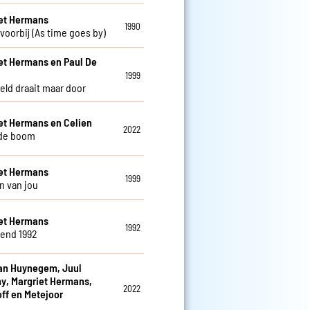
et Hermans
1990
 voorbij (As time goes by)
et Hermans en Paul De
w
1999
eld draait maar door
et Hermans en Celien
2022
fde boom
et Hermans
1999
 van jou
et Hermans
1992
iend 1992
an Huynegem, Juul
y, Margriet Hermans,
2022
off en Metejoor