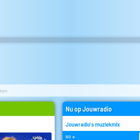
men
Nu op Jouwradio
Jouwradio's muziekmix
nu
►