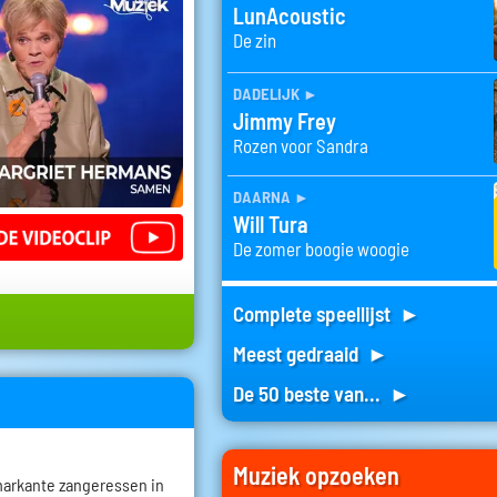
LunAcoustic
De zin
dadelijk
►
Jimmy Frey
Rozen voor Sandra
daarna
►
Will Tura
De zomer boogie woogie
Complete speellijst ►
Meest gedraaid ►
De 50 beste van... ►
Muziek opzoeken
markante zangeressen in