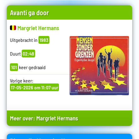
Avanti ga door
Margriet Hermans
Uitgebracht in
1983
Duurt
02:48
101
keer gedraaid
Vorige keer:
17-05-2026 om 11:07 uur
Meer over:
Margriet Hermans