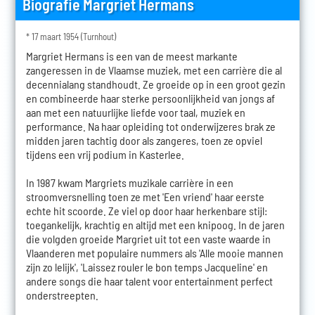
Biografie Margriet Hermans
* 17 maart 1954 (Turnhout)
Margriet Hermans is een van de meest markante
zangeressen in de Vlaamse muziek, met een carrière die al
decennialang standhoudt. Ze groeide op in een groot gezin
en combineerde haar sterke persoonlijkheid van jongs af
aan met een natuurlijke liefde voor taal, muziek en
performance. Na haar opleiding tot onderwijzeres brak ze
midden jaren tachtig door als zangeres, toen ze opviel
tijdens een vrij podium in Kasterlee.
In 1987 kwam Margriets muzikale carrière in een
stroomversnelling toen ze met 'Een vriend' haar eerste
echte hit scoorde. Ze viel op door haar herkenbare stijl:
toegankelijk, krachtig en altijd met een knipoog. In de jaren
die volgden groeide Margriet uit tot een vaste waarde in
Vlaanderen met populaire nummers als 'Alle mooie mannen
zijn zo lelijk', 'Laissez rouler le bon temps Jacqueline' en
andere songs die haar talent voor entertainment perfect
onderstreepten.