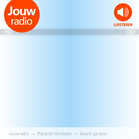
Jouwradio
Margriet Hermans
Avanti ga door