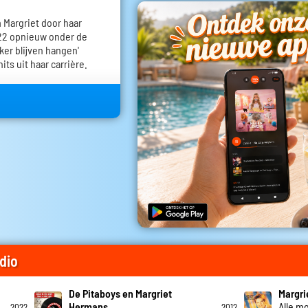
m Margriet door haar
022 opnieuw onder de
ker blijven hangen'
its uit haar carrière.
dio
De Pitaboys en Margriet
Margri
Hermans
Alle mo
2022
2012