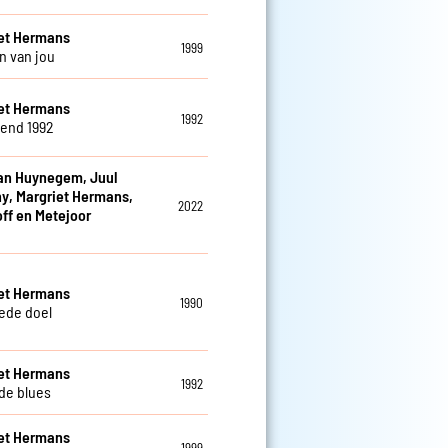
et Hermans
1999
 van jou
et Hermans
1992
iend 1992
an Huynegem, Juul
y, Margriet Hermans,
2022
off en Metejoor
et Hermans
1990
ede doel
et Hermans
1992
 de blues
et Hermans
1999