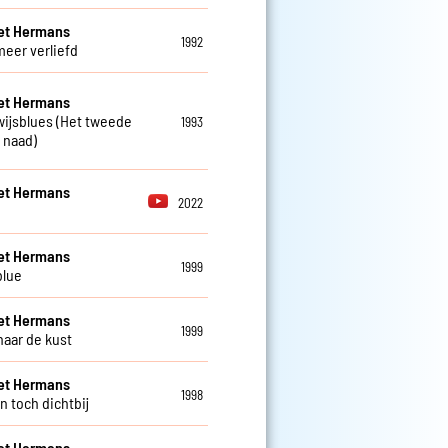
et Hermans
1992
meer verliefd
et Hermans
ijsblues (Het tweede
1993
n naad)
et Hermans
2022
n
et Hermans
1999
blue
et Hermans
1999
naar de kust
et Hermans
1998
n toch dichtbij
et Hermans