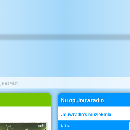
 je es wist
Nu op Jouwradio
Jouwradio's muziekmix
nu
►