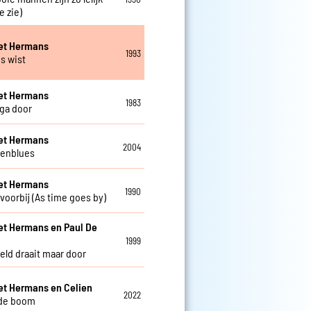
je zie)
et Hermans
1993
es wist
et Hermans
1983
 ga door
et Hermans
2004
eenblues
et Hermans
1990
 voorbij (As time goes by)
et Hermans en Paul De
w
1999
eld draait maar door
et Hermans en Celien
2022
fde boom