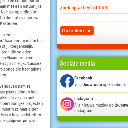
 gezin en combineerde
 aan met een natuurlijke
Zoek op artiest of titel
 Na haar opleiding tot
tig door als zangeres,
 Kasterlee.
e in een
d' haar eerste echte hit
stijl: toegankelijk,
 jaren die volgden
de in Vlaanderen met
Sociale media
zijn zo lelijk', 'Laissez
e songs die haar talent
ten.
Facebook
Volg
Jouwradio
op Facebook
 Verlooven nam ze
ar plaats binnen het
wikkelde ze zich ook
Instagram
t persoonlijke projecten
Alle nieuwe muziek op
@Jouw
g', waarin ze haar eigen
Instagram
 Naast haar activiteiten
 de schijnwerpers als