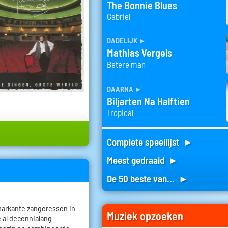
The Bonnie Blues
Gabriel
dadelijk
►
Mathias Vergels
Betere man
daarna
►
Biljarten Na Halftien
Tropical
Complete speellijst ►
Meest gedraaid ►
De 50 beste van... ►
markante zangeressen in
Muziek opzoeken
 al decennialang