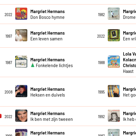
Margriet Hermans
Margri
2022
1982
Don Bosco hymne
Dromen
Margriet Hermans
Margri
1997
2022
Een leven samen
Een vr
Lola V
Margriet Hermans
Kolacn
1987
1988
Fonkelende lichtjes
Christ
Haast
Margriet Hermans
Margri
2008
1995
Heksen en duivels
Het go
Margriet Hermans
Margri
2022
1992
Ik ben met zijn tweeen
Ik heb
Margriet Hermans
Margri
1999
1987