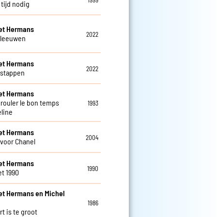
tijd nodig
et Hermans
2022
 leeuwen
et Hermans
2022
 stappen
et Hermans
 rouler le bon temps
1993
line
et Hermans
2004
 voor Chanel
et Hermans
1990
et 1990
et Hermans en Michel
1986
rt is te groot