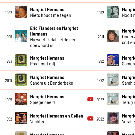
Margriet Hermans
Margri
1992
1992
Niets houdt me tegen
Nooit 
Eric Flanders en Margriet
Margri
Hermans
Onderw
1999
2011
Nu weet ik dat liefde een
snit e
doewoord is
Margriet Hermans
Margri
1993
1992
Praat met mij
Same
Margriet Hermans
Margri
2019
1992
Sandra uit Denderbeke
Sarah 
Margriet Hermans
Margri
1995
2022
Spiegelbeeld
Terug 
Margriet Hermans en Celien
Margri
1992
2022
Vechter
Veraf e
Margriet Hermans
Margri