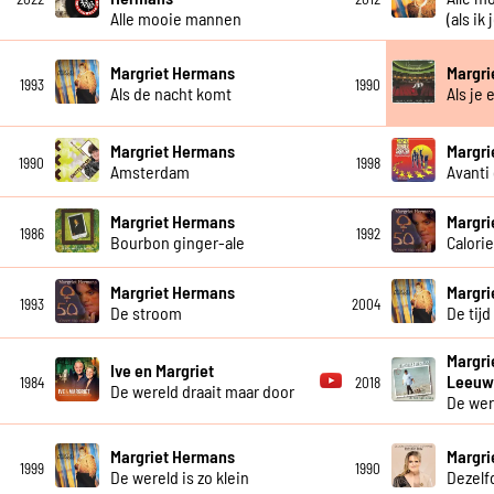
Alle mooie mannen
(als ik 
Margriet Hermans
Margri
1993
1990
Als de nacht komt
Als je 
Margriet Hermans
Margri
1990
1998
Amsterdam
Avanti
Margriet Hermans
Margri
1986
1992
Bourbon ginger-ale
Calori
Margriet Hermans
Margri
1993
2004
De stroom
De tijd
Margri
Ive en Margriet
Leeu
1984
2018
De wereld draait maar door
De wer
Margriet Hermans
Margri
1999
1990
De wereld is zo klein
Dezel