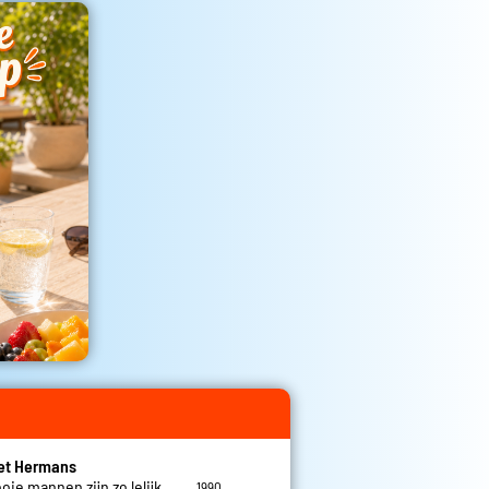
et Hermans
oie mannen zijn zo lelijk
1990