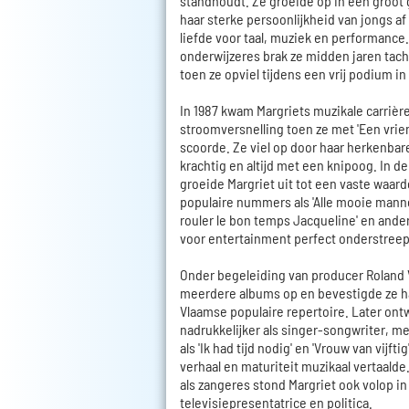
standhoudt. Ze groeide op in een groot
haar sterke persoonlijkheid van jongs af
liefde voor taal, muziek en performance.
onderwijzeres brak ze midden jaren tach
toen ze opviel tijdens een vrij podium in
In 1987 kwam Margriets muzikale carrièr
stroomversnelling toen ze met 'Een vrien
scoorde. Ze viel op door haar herkenbare 
krachtig en altijd met een knipoog. In de
groeide Margriet uit tot een vaste waar
populaire nummers als 'Alle mooie mannen 
rouler le bon temps Jacqueline' en ander
voor entertainment perfect onderstreep
Onder begeleiding van producer Roland
meerdere albums op en bevestigde ze ha
Vlaamse populaire repertoire. Later ont
nadrukkelijker als singer-songwriter, me
als 'Ik had tijd nodig' en 'Vrouw van vijfti
verhaal en maturiteit muzikaal vertaalde.
als zangeres stond Margriet ook volop in
televisiepresentatrice en politica.