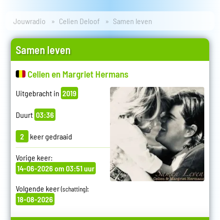
Jouwradio
Celien Deloof
Samen leven
Samen leven
Celien en Margriet Hermans
Uitgebracht in
2019
Duurt
03:36
2
keer gedraaid
Vorige keer:
14-06-2026 om 03:51 uur
Volgende keer
:
(schatting)
18-08-2026