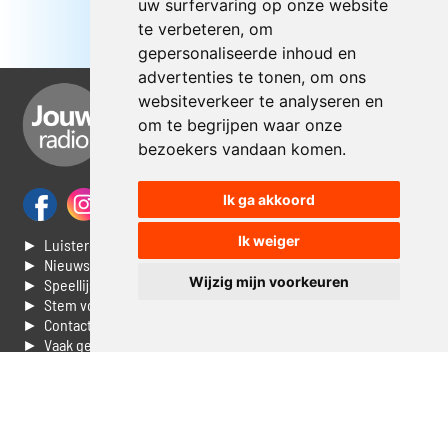
uw surfervaring op onze website
te verbeteren, om
gepersonaliseerde inhoud en
advertenties te tonen, om ons
websiteverkeer te analyseren en
om te begrijpen waar onze
bezoekers vandaan komen.
Ik ga akkoord
Ik weiger
► Luisteren naar Jouwradio
► Nieuws
Wijzig mijn voorkeuren
► Speellijst
► Stem voor de Dag top 3
► Contacteer ons
► Vaak gestelde vragen
► Livestream informatie
► Muziek opzoeken
► Vlaamse 100 Aller tijden
► De 50 beste van...