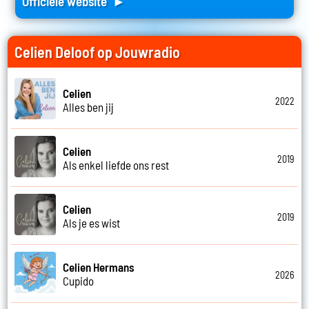
Officiele website ►
Celien Deloof op Jouwradio
Celien
2022
Alles ben jij
Celien
2019
Als enkel liefde ons rest
Celien
2019
Als je es wist
Celien Hermans
2026
Cupido