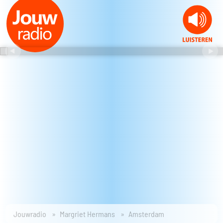
Jouwradio
Margriet Hermans
Amsterdam