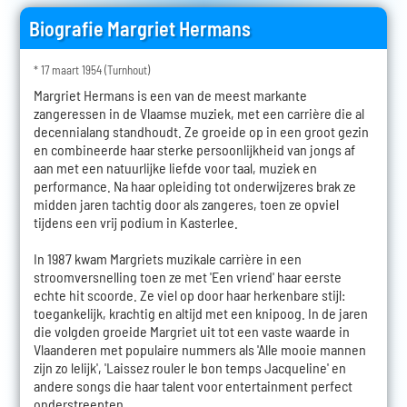
Biografie Margriet Hermans
* 17 maart 1954 (Turnhout)
Margriet Hermans is een van de meest markante
zangeressen in de Vlaamse muziek, met een carrière die al
decennialang standhoudt. Ze groeide op in een groot gezin
en combineerde haar sterke persoonlijkheid van jongs af
aan met een natuurlijke liefde voor taal, muziek en
performance. Na haar opleiding tot onderwijzeres brak ze
midden jaren tachtig door als zangeres, toen ze opviel
tijdens een vrij podium in Kasterlee.
In 1987 kwam Margriets muzikale carrière in een
stroomversnelling toen ze met 'Een vriend' haar eerste
echte hit scoorde. Ze viel op door haar herkenbare stijl:
toegankelijk, krachtig en altijd met een knipoog. In de jaren
die volgden groeide Margriet uit tot een vaste waarde in
Vlaanderen met populaire nummers als 'Alle mooie mannen
zijn zo lelijk', 'Laissez rouler le bon temps Jacqueline' en
andere songs die haar talent voor entertainment perfect
onderstreepten.