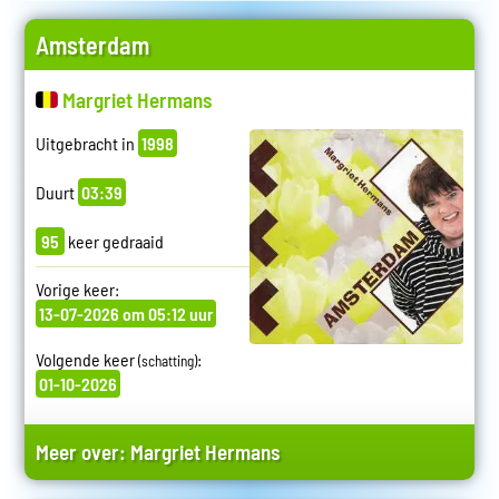
Amsterdam
Margriet Hermans
Uitgebracht in
1998
Duurt
03:39
95
keer gedraaid
Vorige keer:
13-07-2026 om 05:12 uur
Volgende keer
:
(schatting)
01-10-2026
Meer over:
Margriet Hermans