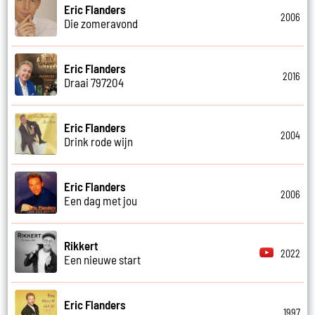
Eric Flanders
2006
Die zomeravond
Eric Flanders
2016
Draai 797204
Eric Flanders
2004
Drink rode wijn
Eric Flanders
2006
Een dag met jou
Rikkert
2022
Een nieuwe start
Eric Flanders
1997