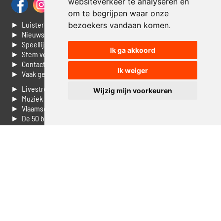
websiteverkeer te analyseren en
om te begrijpen waar onze
► Luisteren naar Jouwradio
bezoekers vandaan komen.
► Nieuws
► Speellijst
Ik ga akkoord
► Stem voor de Dag top 3
► Contacteer ons
Ik weiger
► Vaak gestelde vragen
► Livestream informatie
Wijzig mijn voorkeuren
► Muziek opzoeken
► Vlaamse 100 Aller tijden
► De 50 beste van...
► Adverteren op Jouwradio
► Cookie voorkeuren wijzigen
► Privacyinformatie
Luister nu naar Jouwradio! De beste Nederlandstalige muziek
uit de lage landen hoor je hier al 20 jaar. In digitale kwaliteit op je
laptop, tablet of smartphone.
© Jouwradio 2006 - 2026 - alle rechten voorbehouden.