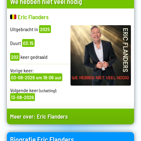
We hebben niet veel nodig
Eric Flanders
Uitgebracht in
2025
Duurt
03:15
202
keer gedraaid
Vorige keer:
03-08-2026 om 18:06 uur
Volgende keer
:
(schatting)
13-08-2026
Meer over:
Eric Flanders
Biografie Eric Flanders