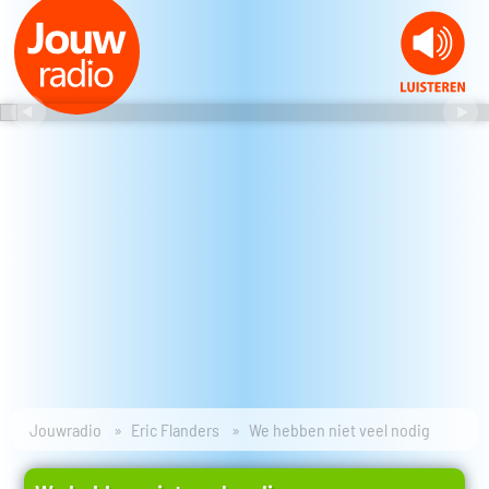
Jouwradio
Eric Flanders
We hebben niet veel nodig