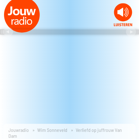
Jouwradio
Wim Sonneveld
Verliefd op juffrouw Van
Dam