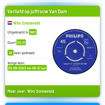
Verliefd op juffrouw Van Dam
Wim Sonneveld
Uitgebracht in
1961
Duurt
03:21
18
keer gedraaid
Vorige keer:
03-09-2023 om 08:47 uur
Meer over:
Wim Sonneveld