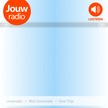
Jouwradio
Wim Sonneveld
Ome Thijs