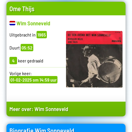
Ome Thijs
Wim Sonneveld
Uitgebracht in
1965
Duurt
05:52
4
keer gedraaid
Vorige keer:
01-02-2025 om 14:59 uur
Meer over:
Wim Sonneveld
Biografie Wim Sonneveld