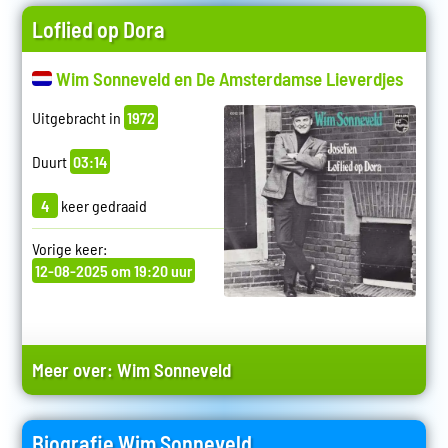
Loflied op Dora
Wim Sonneveld en De Amsterdamse Lieverdjes
Uitgebracht in
1972
Duurt
03:14
4
keer gedraaid
Vorige keer:
12-08-2025 om 19:20 uur
Meer over:
Wim Sonneveld
Biografie Wim Sonneveld