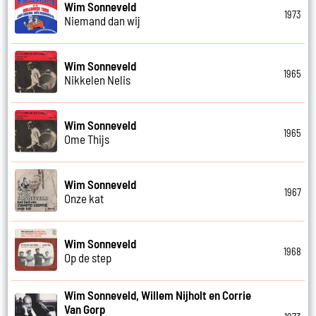
Wim Sonneveld
1973
Niemand dan wij
Wim Sonneveld
1965
Nikkelen Nelis
Wim Sonneveld
1965
Ome Thijs
Wim Sonneveld
1967
Onze kat
Wim Sonneveld
1968
Op de step
Wim Sonneveld, Willem Nijholt en Corrie
Van Gorp