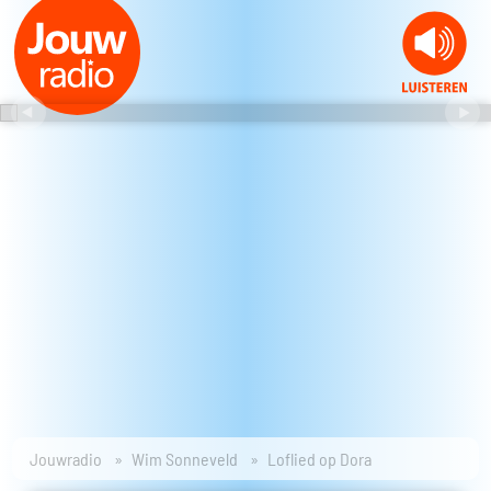
Jouwradio
Wim Sonneveld
Loflied op Dora