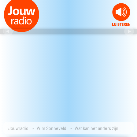
Jouwradio
Wim Sonneveld
Wat kan het anders zijn