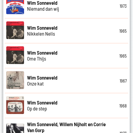
Wim Sonneveld
1973
Niemand dan wij
Wim Sonneveld
1965
Nikkelen Nelis
Wim Sonneveld
1965
Ome Thijs
Wim Sonneveld
1967
Onze kat
Wim Sonneveld
1968
Op de step
Wim Sonneveld, Willem Nijholt en Corrie
Van Gorp