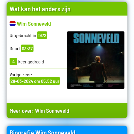
Wat kan het anders zijn
Wim Sonneveld
Uitgebracht in
1972
Duurt
03:37
4
keer gedraaid
Vorige keer:
28-03-2024 om 05:52 uur
Meer over:
Wim Sonneveld
Biografie Wim Sonneveld