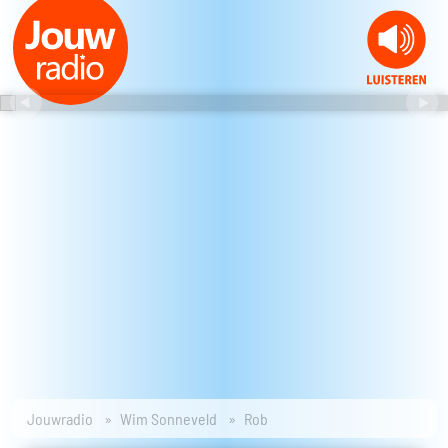
Jouwradio
Wim Sonneveld
Rob