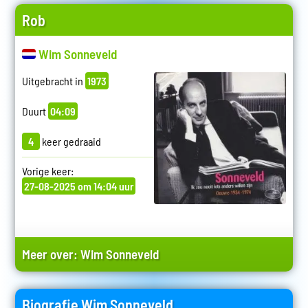
Rob
Wim Sonneveld
Uitgebracht in
1973
Duurt
04:09
4
keer gedraaid
Vorige keer:
27-08-2025 om 14:04 uur
Meer over:
Wim Sonneveld
Biografie Wim Sonneveld