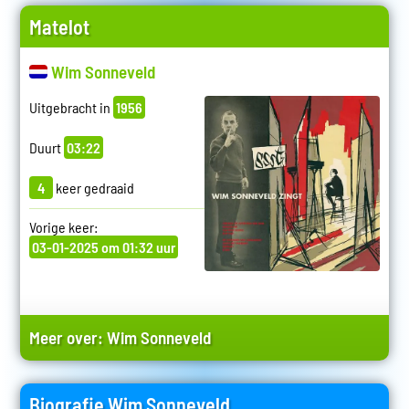
Matelot
Wim Sonneveld
Uitgebracht in
1956
Duurt
03:22
4
keer gedraaid
Vorige keer:
03-01-2025 om 01:32 uur
Meer over:
Wim Sonneveld
Biografie Wim Sonneveld