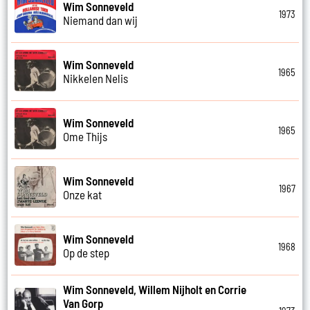
Wim Sonneveld
1973
Niemand dan wij
Wim Sonneveld
1965
Nikkelen Nelis
Wim Sonneveld
1965
Ome Thijs
Wim Sonneveld
1967
Onze kat
Wim Sonneveld
1968
Op de step
Wim Sonneveld, Willem Nijholt en Corrie
Van Gorp