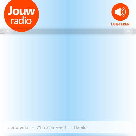
Jouwradio
Wim Sonneveld
Matelot