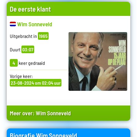
De eerste klant
Wim Sonneveld
Uitgebracht in
1965
Duurt
03:07
4
keer gedraaid
Vorige keer:
23-08-2024 om 02:04 uur
Meer over:
Wim Sonneveld
Biografie Wim Sonneveld