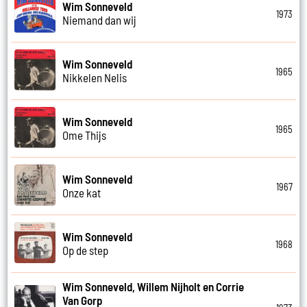
Wim Sonneveld
1973
Niemand dan wij
Wim Sonneveld
1965
Nikkelen Nelis
Wim Sonneveld
1965
Ome Thijs
Wim Sonneveld
1967
Onze kat
Wim Sonneveld
1968
Op de step
Wim Sonneveld, Willem Nijholt en Corrie
Van Gorp