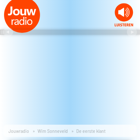
Jouwradio
Wim Sonneveld
De eerste klant