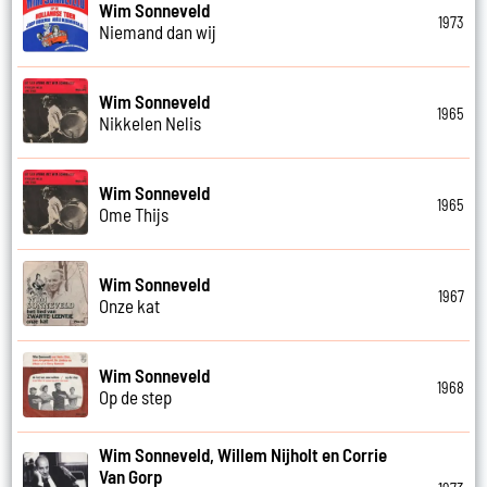
Wim Sonneveld
1973
Niemand dan wij
Wim Sonneveld
1965
Nikkelen Nelis
Wim Sonneveld
1965
Ome Thijs
Wim Sonneveld
1967
Onze kat
Wim Sonneveld
1968
Op de step
Wim Sonneveld, Willem Nijholt en Corrie
Van Gorp