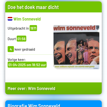
Doe het doek maar dicht
Wim Sonneveld
Uitgebracht in
1971
Duurt
01:56
4
keer gedraaid
Vorige keer:
01-04-2025 om 18:52 uur
Meer over:
Wim Sonneveld
Biografie Wim Sonneveld