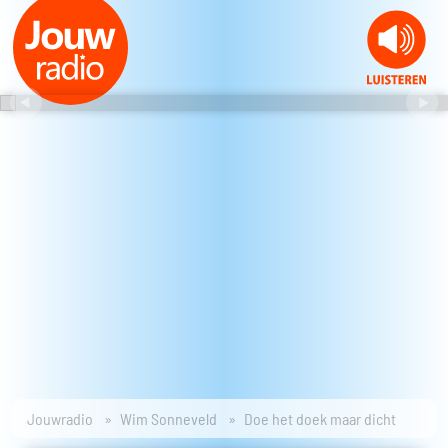
Jouwradio
Wim Sonneveld
Doe het doek maar dicht