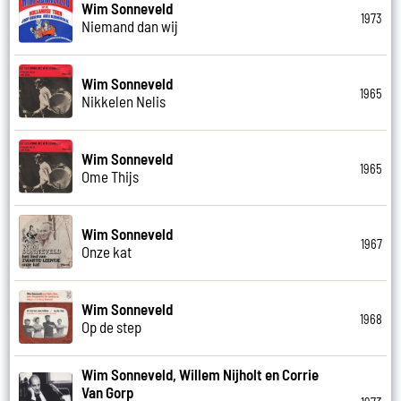
Wim Sonneveld
1973
Niemand dan wij
Wim Sonneveld
1965
Nikkelen Nelis
Wim Sonneveld
1965
Ome Thijs
Wim Sonneveld
1967
Onze kat
Wim Sonneveld
1968
Op de step
Wim Sonneveld, Willem Nijholt en Corrie
Van Gorp