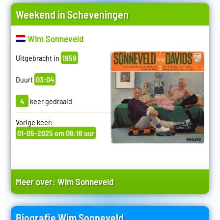
Weekend in Scheveningen
Wim Sonneveld
Uitgebracht in
1959
Duurt
03:04
4
keer gedraaid
Vorige keer:
01-05-2025 om 08:18 uur
Meer over:
Wim Sonneveld
Biografie Wim Sonneveld