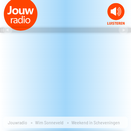
Jouwradio
Wim Sonneveld
Weekend in Scheveningen