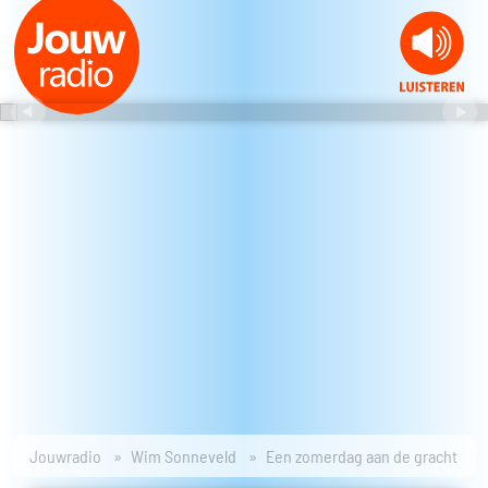
Jouwradio
Wim Sonneveld
Een zomerdag aan de gracht