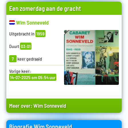
Een zomerdag aan de gracht
Wim Sonneveld
Uitgebracht in
1959
Duurt
03:01
7
keer gedraaid
Vorige keer:
14-07-2025 om 05:54 uur
Meer over:
Wim Sonneveld
Biografie Wim Sonneveld