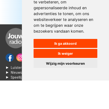
te verbeteren, om
gepersonaliseerde inhoud en
advertenties te tonen, om ons
websiteverkeer te analyseren en
om te begrijpen waar onze
bezoekers vandaan komen.
Ik ga akkoord
Ik weiger
Wijzig mijn voorkeuren
► Luisteren naar Jouwradio
► Nieuws
► Speellijst
► Stem voor de Dag top 3
► Contacteer ons
► Vaak gestelde vragen
► Livestream informatie
► Muziek opzoeken
► Vlaamse 100 Aller tijden