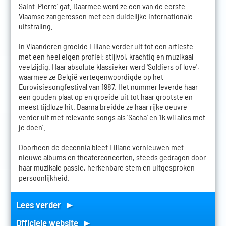
Saint-Pierre' gaf. Daarmee werd ze een van de eerste
Vlaamse zangeressen met een duidelijke internationale
uitstraling.
In Vlaanderen groeide Liliane verder uit tot een artieste
met een heel eigen profiel: stijlvol, krachtig en muzikaal
veelzijdig. Haar absolute klassieker werd 'Soldiers of love',
waarmee ze België vertegenwoordigde op het
Eurovisiesongfestival van 1987. Het nummer leverde haar
een gouden plaat op en groeide uit tot haar grootste en
meest tijdloze hit. Daarna breidde ze haar rijke oeuvre
verder uit met relevante songs als 'Sacha' en 'Ik wil alles met
je doen'.
Doorheen de decennia bleef Liliane vernieuwen met
nieuwe albums en theaterconcerten, steeds gedragen door
haar muzikale passie, herkenbare stem en uitgesproken
persoonlijkheid.
Lees verder ►
Officiele website ►