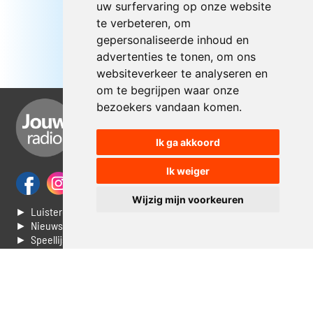
uw surfervaring op onze website
te verbeteren, om
gepersonaliseerde inhoud en
advertenties te tonen, om ons
websiteverkeer te analyseren en
om te begrijpen waar onze
bezoekers vandaan komen.
Ik ga akkoord
Ik weiger
Wijzig mijn voorkeuren
► Luisteren naar Jouwradio
► Nieuws
► Speellijst
► Stem voor de Dag top 3
► Contacteer ons
► Vaak gestelde vragen
► Livestream informatie