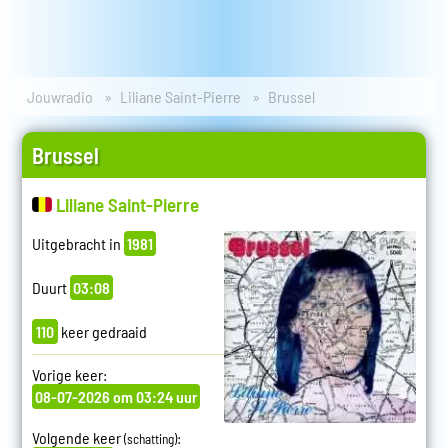
Jouwradio
Liliane Saint-Pierre
Brussel
Brussel
Liliane Saint-Pierre
Uitgebracht in
1981
Duurt
03:08
110
keer gedraaid
Vorige keer:
08-07-2026 om 03:24 uur
Volgende keer
:
(schatting)