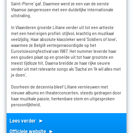
Saint-Pierre' gaf. Daarmee werd ze een van de eerste
Vlaamse zangeressen met een duidelijke internationale
uitstraling.
In Vlaanderen groeide Liliane verder uit tot een artieste
met een heel eigen profiel: stijlvol, krachtig en muzikaal
veelzijdig. Haar absolute klassieker werd 'Soldiers of love',
waarmee ze België vertegenwoordigde op het
Eurovisiesongfestival van 1987. Het nummer leverde haar
een gouden plaat op en groeide uit tot haar grootste en
meest tijdloze hit. Daarna breidde ze haar rijke oeuvre
verder uit met relevante songs als 'Sacha' en 'Ik wil alles met
je doen'.
Doorheen de decennia bleef Liliane vernieuwen met
nieuwe albums en theaterconcerten, steeds gedragen door
haar muzikale passie, herkenbare stem en uitgesproken
persoonlijkheid.
Lees verder ►
Officiele website ►