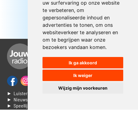
uw surfervaring op onze website
te verbeteren, om
gepersonaliseerde inhoud en
advertenties te tonen, om ons
websiteverkeer te analyseren en
om te begrijpen waar onze
bezoekers vandaan komen.
Ik ga akkoord
Ik weiger
Wijzig mijn voorkeuren
► Luisteren naar Jouwradio
► Nieuws
► Speellijst
► Stem voor de Dag top 3
► Contacteer ons
► Vaak gestelde vragen
► Livestream informatie