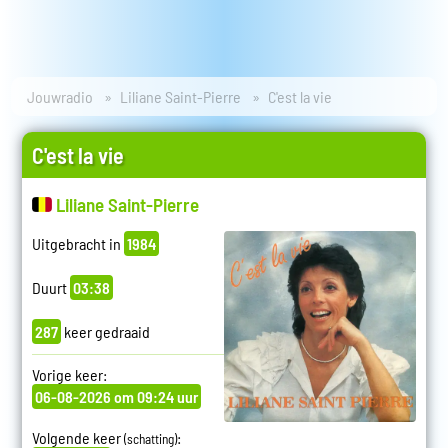
Jouwradio
Liliane Saint-Pierre
C'est la vie
C'est la vie
Liliane Saint-Pierre
Uitgebracht in
1984
Duurt
03:38
287
keer gedraaid
Vorige keer:
06-08-2026 om 09:24 uur
Volgende keer
:
(schatting)